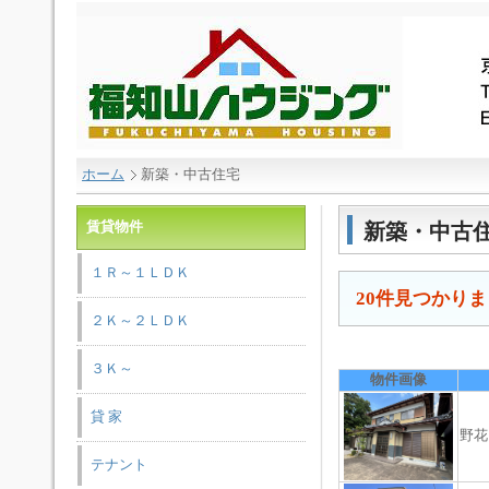
ホーム
新築・中古住宅
賃貸物件
新築・中古
１Ｒ～１ＬＤＫ
20件見つかり
２Ｋ～２ＬＤＫ
３Ｋ～
物件画像
貸 家
野花
テナント