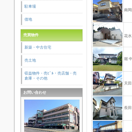
駐車場
南岡
借地
売買物件
花水
新築・中古住宅
堀 
売土地
収益物件・売ﾋﾞﾙ・売店舗・売
倉庫・その他
天田
お問い合わせ
長田