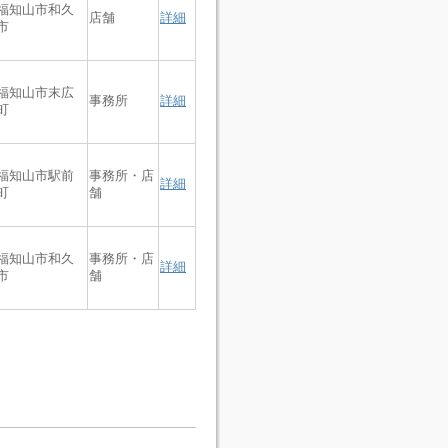
福知山市和久
店舗
詳細
市
福知山市末広
事務所
詳細
町
福知山市駅前
事務所・店
詳細
町
舗
福知山市和久
事務所・店
詳細
市
舗