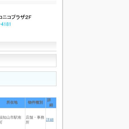
詳
所在地
物件種別
細
福知山市駅南
店舗・事務
詳細
町
所