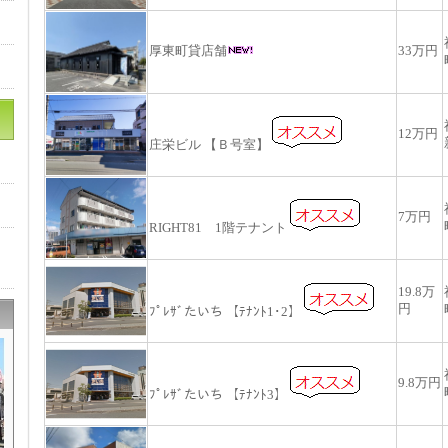
厚東町貸店舗
33万円
12万円
庄栄ビル 【Ｂ号室】
7万円
RIGHT81 1階テナント
19.8万
円
ﾌﾟﾚｻﾞたいち 【ﾃﾅﾝﾄ1･2】
9.8万円
ﾌﾟﾚｻﾞたいち 【ﾃﾅﾝﾄ3】