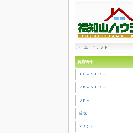
ホーム
テナント
賃貸物件
１Ｒ～１ＬＤＫ
２Ｋ～２ＬＤＫ
３Ｋ～
貸 家
テナント