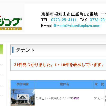
テナント
21件見つかりました。1～10件を表示しています。
物件画像
物件名
家 賃
ＣＨビル（駅南町）1F・2F
35万円