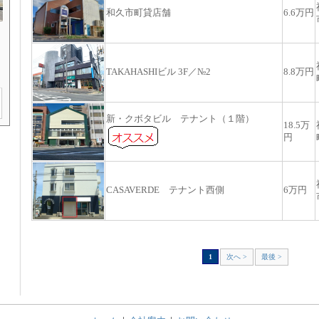
和久市町貸店舗
6.6万円
TAKAHASHIビル 3F／№2
8.8万円
新・クボタビル テナント（１階）
18.5万
円
CASAVERDE テナント西側
6万円
1
次へ >
最後 >