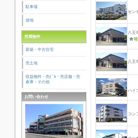
駐車場
セン
借地
八王
売買物件
新築・中古住宅
八王
売土地
収益物件・売ﾋﾞﾙ・売店舗・売
倉庫・その他
ハイ
お問い合わせ
コン