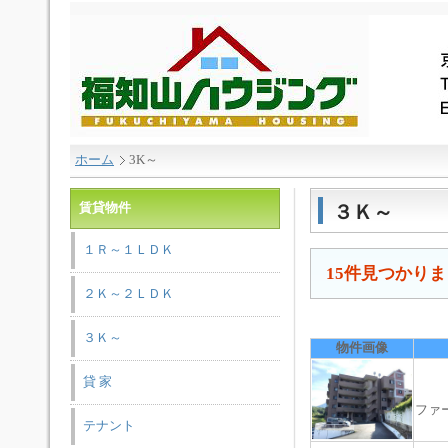
ホーム
3K～
賃貸物件
３Ｋ～
１Ｒ～１ＬＤＫ
15件見つかり
２Ｋ～２ＬＤＫ
３Ｋ～
物件画像
貸 家
ファ
テナント