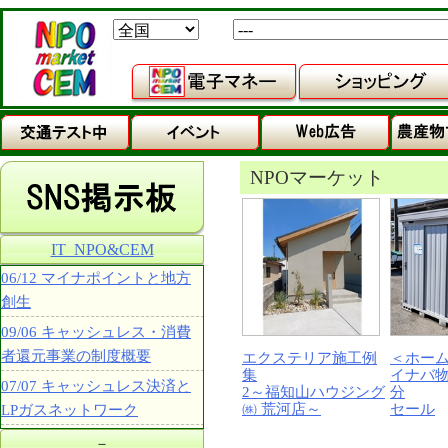
NPOマーケット
IT_NPO&CEM
06/12 マイナポイントと地方
創生
09/06 キャッシュレス・消費
者還元事業の制度概要
エクステリア施工例
＜ホー
集
イナバ
07/07 キャッシュレス決済と
2～福知山ハウジング
分
㈱ 荒河店～
セール
LPガスネットワーク
－