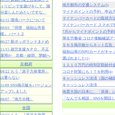
08/28 舞鶴の海上自衛隊がフ
地方都市の交通システム
(5)
ィリピンで女遊びをして、随
マイナポイントの予約、申込
分楽しんだみたいですな。
マイナンバーカードの取得方
02/15 環境パークについて
マイナンバーカード スマホで
08/03 『拝啓 福知山市長
7月からマイナポイントの予約
様』 パート２
厚生労働省 コロナ接触確認ア
06/27 新ポッポランドまとめ
ＳＮＳ掲示板からネット広告
11/15 就労支援ＮＰＯ、不正
福知山発のNPOカードがキャ
運用か 京都・綾部、閉鎖へ
選ばれました
(1)
京都府
１人１０万円の特別定額給付
09/22 もう『原子力発電所』
コロナ対策にもＩＴを利用
(4)
は要らない
キャッシュレス決済（国の補
キャッシュレス決済 （
11/09 SNS掲示板をバージョン
アップしました
地震大国の日本に、「原発」
「なんでも相談」SNSを開設
08/07 『地方分権』
全国