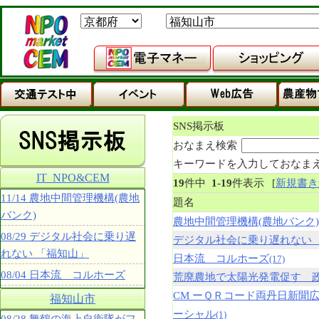
SNS掲示板
おなまえ検索
キーワードを入力しておなま
IT_NPO&CEM
19
件中
1
-
19
件表示
[
新規書き
11/14 農地中間管理機構(農地
題名
バンク)
農地中間管理機構(農地バンク)
08/29 デジタル社会に乗り遅
デジタル社会に乗り遅れない 
れない 「福知山」
日本流 コルホーズ
(17)
08/04 日本流 コルホーズ
荒廃農地で太陽光発電促す 
CM ーＱＲコード両丹日新聞
福知山市
ーシャル
(1)