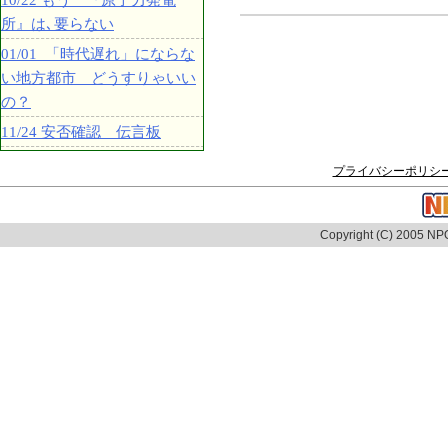
10/22 もう 『原子力発電
所』は､要らない
01/01 「時代遅れ」にならな
い地方都市 どうすりゃいい
の？
11/24 安否確認 伝言板
プライバシーポリシ
Copyright (C) 2005 NPO