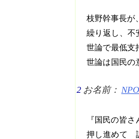
枝野幹事長が
繰り返し、不
世論で最低支
世論は国民の
2
お名前：
NPO 
『国民の皆さ
押し進めて 