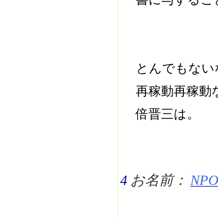
とんでもない
再稼動再稼動
倍晋三は。
4
お名前：
NPO 