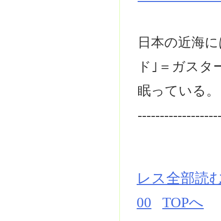
日本の近海に
ド｣＝ガスタ
眠っている。
------------------
レス全部読
00
TOPへ