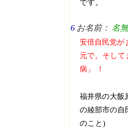
です。
6
お名前：
名
安倍自民党が
元で。そして
病」 ！
福井県の大飯
の綾部市の自
のこと)