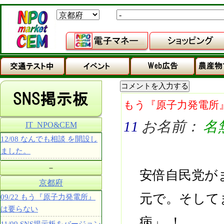
もう『原子力発電所
11
お名前：
名
IT_NPO&CEM
12/08 なんでも相談 を開設し
ました。
－
安倍自民党が
京都府
元で。そして
09/22 もう『原子力発電所』
は要らない
病」 ！