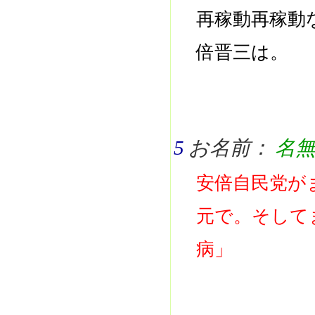
再稼動再稼動
倍晋三は。
5
お名前：
名
安倍自民党が
元で。そして
病」