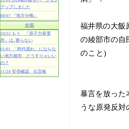
11/09 SNS掲示板をバージョン
アップしました
08/07 『地方分権』
福井県の大飯
全国
10/22 もう 『原子力発電
の綾部市の自
所』は､要らない
01/01 「時代遅れ」にならな
のこと)
い地方都市 どうすりゃいい
の？
11/24 安否確認 伝言板
暴言を放った
うな原発反対