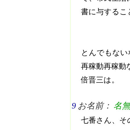
書に与するこ
とんでもない
再稼動再稼動
倍晋三は。
9
お名前：
名
七番さん、そ