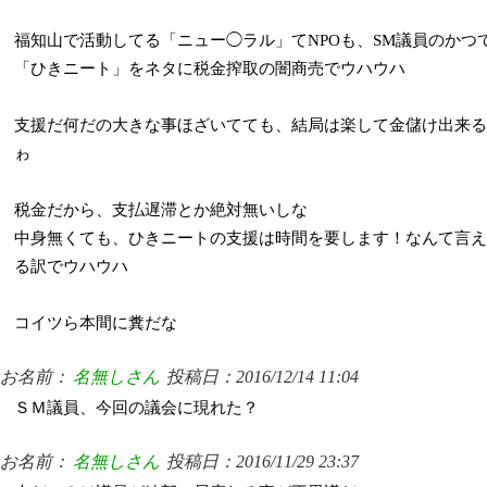
福知山で活動してる「ニュー◯ラル」てNPOも、SM議員のかつ
「ひきニート」をネタに税金搾取の闇商売でウハウハ
支援だ何だの大きな事ほざいてても、結局は楽して金儲け出来る
ゎ
税金だから、支払遅滞とか絶対無いしな
中身無くても、ひきニートの支援は時間を要します！なんて言え
る訳でウハウハ
コイツら本間に糞だな
お名前：
名無しさん
投稿日：2016/12/14 11:04
ＳＭ議員、今回の議会に現れた？
お名前：
名無しさん
投稿日：2016/11/29 23:37