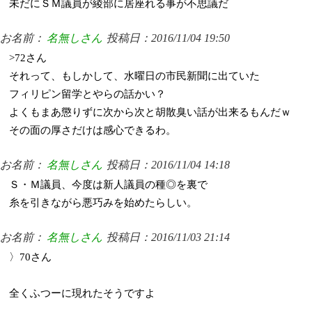
未だにＳＭ議員が綾部に居座れる事が不思議だ
お名前：
名無しさん
投稿日：2016/11/04 19:50
>72さん
それって、もしかして、水曜日の市民新聞に出ていた
フィリピン留学とやらの話かい？
よくもまあ懲りずに次から次と胡散臭い話が出来るもんだｗ
その面の厚さだけは感心できるわ。
お名前：
名無しさん
投稿日：2016/11/04 14:18
Ｓ・Ｍ議員、今度は新人議員の種◎を裏で
糸を引きながら悪巧みを始めたらしい。
お名前：
名無しさん
投稿日：2016/11/03 21:14
〉70さん
全くふつーに現れたそうですよ