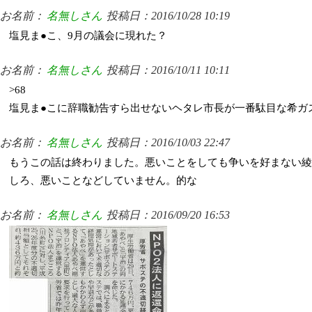
お名前：
名無しさん
投稿日：2016/10/28 10:19
塩見ま●こ、9月の議会に現れた？
お名前：
名無しさん
投稿日：2016/10/11 10:11
>68
塩見ま●こに辞職勧告すら出せないヘタレ市長が一番駄目な希ガ
お名前：
名無しさん
投稿日：2016/10/03 22:47
もうこの話は終わりました。悪いことをしても争いを好まない綾
しろ、悪いことなどしていません。的な
お名前：
名無しさん
投稿日：2016/09/20 16:53