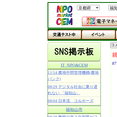
87
IT_NPO&CEM
11/14 農地中間管理機構(農地
バンク)
08/29 デジタル社会に乗り遅
れない 「福知山」
08/04 日本流 コルホーズ
福知山市