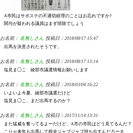
A市民はサポステの不適切経理のことはお忘れですか?
関与が疑われる議員はまず排除でしょう
お名前：
名無しさん
投稿日：2018/08/17 15:47
出馬を決意されたそうです。
お名前：
名無しさん
投稿日：2018/08/17 13:14
塩見ま◯こ 綾部市議選情報お願いします
お名前：
名無しさん
投稿日：2018/03/04 16:22
いよいよ今夏、綾部市議選だけど
塩見ま◯こ、まだ出馬するのか？
お名前：
名無しさん
投稿日：2017/11/14 13:31
また猛威を奮ってるよーだけど、A市の市民はどう見てるんだ？
こりゃ来年も出馬して税金ジャブジャブ持ち出すんだろーネ