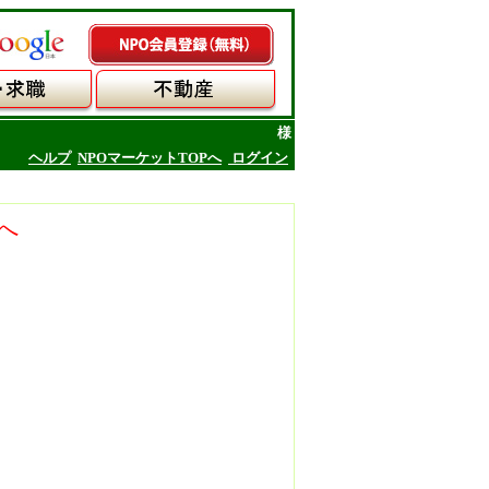
様
ヘルプ
NPOマーケットTOPへ
ログイン
へ