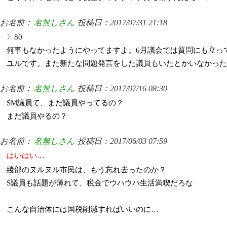
お名前：
名無しさん
投稿日：2017/07/31 21:18
〉80
何事もなかったようにやってますよ。6月議会では質問にも立っ
ユルです。また新たな問題発言をした議員もいたとかいなかった
お名前：
名無しさん
投稿日：2017/07/16 08:30
SM議員て、まだ議員やってるの？
まだ議員やるの？
お名前：
名無しさん
投稿日：2017/06/03 07:59
はいはい…
綾部のヌルヌル市民は、もう忘れ去ったのか？
S議員も話題が薄れて、税金でウハウハ生活満喫だろな
こんな自治体には国税削減すればいいのに…