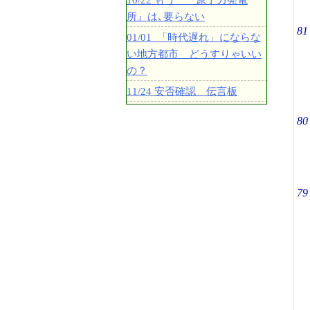
10/22 もう 『原子力発電
所』は､要らない
81
01/01 「時代遅れ」にならな
い地方都市 どうすりゃいい
の？
11/24 安否確認 伝言板
80
79