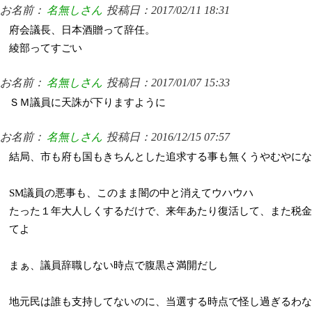
お名前：
名無しさん
投稿日：2017/02/11 18:31
府会議長、日本酒贈って辞任。
綾部ってすごい
お名前：
名無しさん
投稿日：2017/01/07 15:33
ＳＭ議員に天誅が下りますように
お名前：
名無しさん
投稿日：2016/12/15 07:57
結局、市も府も国もきちんとした追求する事も無くうやむやにな
SM議員の悪事も、このまま闇の中と消えてウハウハ
たった１年大人しくするだけで、来年あたり復活して、また税金
てよ
まぁ、議員辞職しない時点で腹黒さ満開だし
地元民は誰も支持してないのに、当選する時点で怪し過ぎるわな