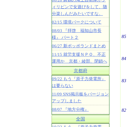
08/28 舞鶴の海上自衛隊がフ
ィリピンで女遊びをして、随
分楽しんだみたいですな。
02/15 環境パークについて
08/03 『拝啓 福知山市長
85
様』 パート２
06/27 新ポッポランドまとめ
11/15 就労支援ＮＰＯ、不正
84
運用か 京都・綾部、閉鎖へ
京都府
09/22 もう『原子力発電所』
83
は要らない
11/09 SNS掲示板をバージョン
アップしました
08/07 『地方分権』
82
全国