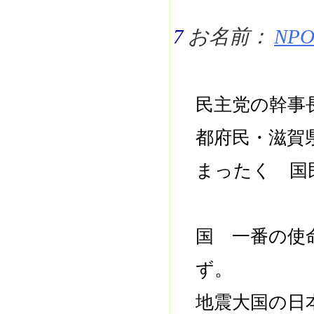
7
お名前：
NPO 
民主党の幹事
都府民・滋賀
まったく 国
国 一番の使
ず。
地震大国の日