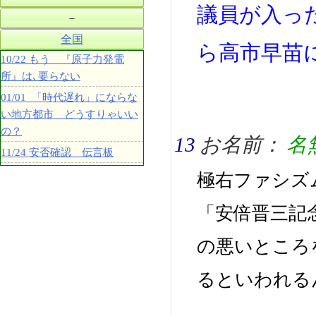
議員が入っ
－
全国
ら高市早苗
10/22 もう 『原子力発電
所』は､要らない
01/01 「時代遅れ」にならな
い地方都市 どうすりゃいい
の？
13
お名前：
名
11/24 安否確認 伝言板
極右ファシズ
「安倍晋三記
の悪いところ
るといわれる