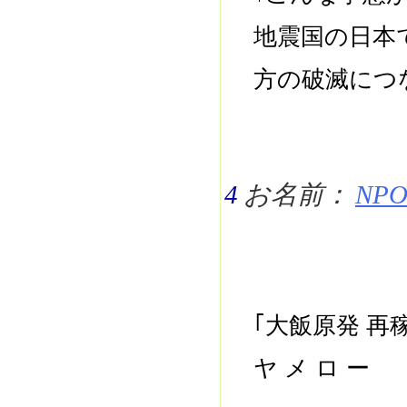
地震国の日本
方の破滅につ
4
お名前：
NPO 
｢大飯原発 
ヤ メ ロ ー