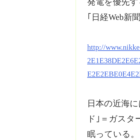
発電を優先す
｢日経Web新
http://www.nikk
2E1E38DE2E6E
E2E2EBE0E4E2
日本の近海に
ド｣＝ガスタ
眠っている。