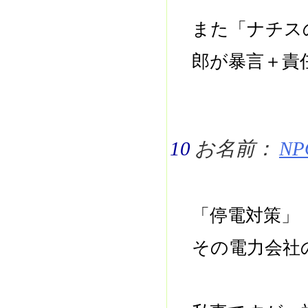
また「ナチス
郎が暴言＋責
10
お名前：
NPO
「停電対策」
その電力会社