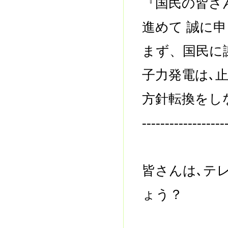
『国民の皆さ
進めて 誠に
まず、国民に
子力発電は､
方針転換をし
------------------
皆さんは､テ
ょう？