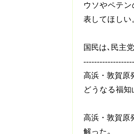
ウソやペテン
表してほしい
国民は､民主
------------------
高浜・敦賀原
どうなる福知
高浜・敦賀原
解った｡