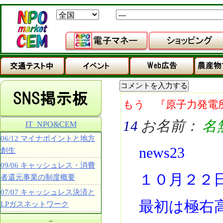
もう 『原子力発電
14
お名前：
名
IT_NPO&CEM
06/12 マイナポイントと地方
news23
創生
09/06 キャッシュレス・消費
１０月２２
者還元事業の制度概要
07/07 キャッシュレス決済と
最初は極右
LPガスネットワーク
－