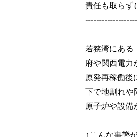
責任も取らず
------------------
若狭湾にある
府や関西電力
原発再稼働後
下で地割れや
原子炉や設備
↑こんな事態