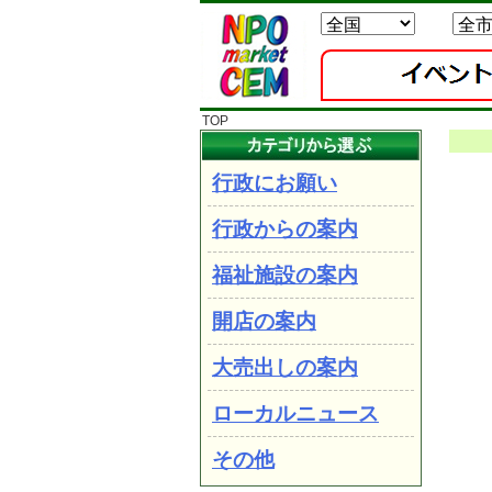
TOP
行政にお願い
行政からの案内
福祉施設の案内
開店の案内
大売出しの案内
ローカルニュース
その他