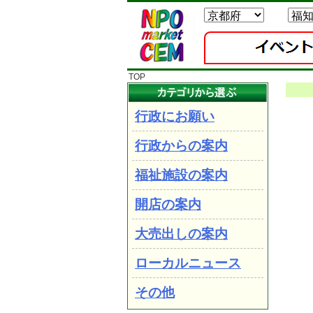
TOP
行政にお願い
行政からの案内
福祉施設の案内
開店の案内
大売出しの案内
ローカルニュース
その他