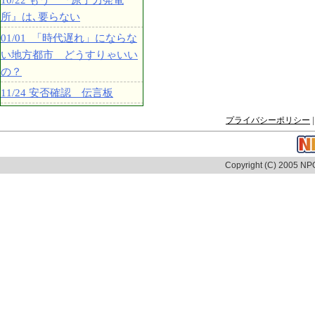
10/22 もう 『原子力発電
所』は､要らない
01/01 「時代遅れ」にならな
い地方都市 どうすりゃいい
の？
11/24 安否確認 伝言板
プライバシーポリシー
|
Copyright (C) 2005 NPO