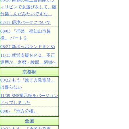
08/28 舞鶴の海上自衛隊がフ
ィリピンで女遊びをして、随
分楽しんだみたいですな。
02/15 環境パークについて
08/03 『拝啓 福知山市長
様』 パート２
06/27 新ポッポランドまとめ
11/15 就労支援ＮＰＯ、不正
運用か 京都・綾部、閉鎖へ
京都府
09/22 もう『原子力発電所』
は要らない
11/09 SNS掲示板をバージョン
アップしました
08/07 『地方分権』
全国