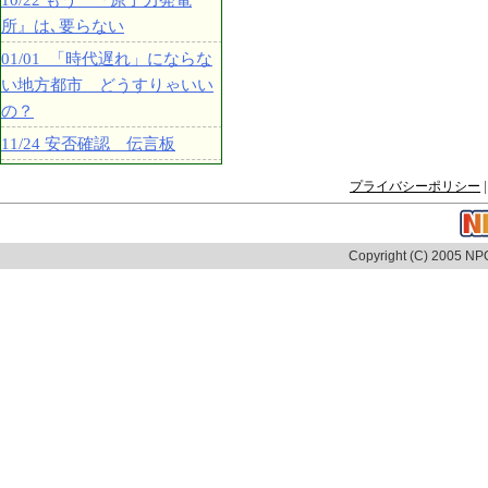
10/22 もう 『原子力発電
所』は､要らない
01/01 「時代遅れ」にならな
い地方都市 どうすりゃいい
の？
11/24 安否確認 伝言板
プライバシーポリシー
|
Copyright (C) 2005 NPO