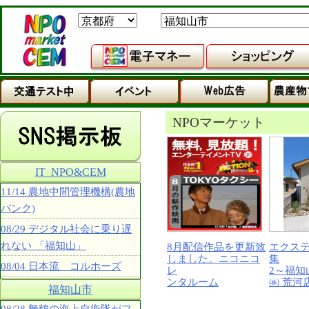
NPOマーケット
IT_NPO&CEM
11/14 農地中間管理機構(農地
バンク)
08/29 デジタル社会に乗り遅
れない 「福知山」
8月配信作品を更新致
エクス
しました。ニコニコ
集
08/04 日本流 コルホーズ
レ
2～福知
ンタルーム
㈱ 荒河
福知山市