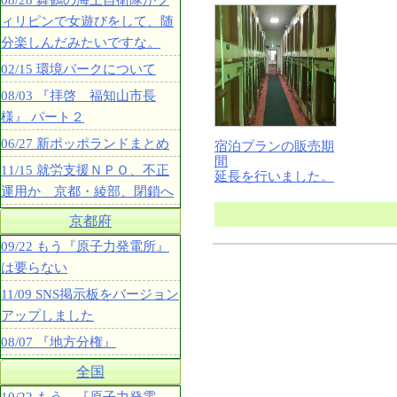
08/28 舞鶴の海上自衛隊がフ
ィリピンで女遊びをして、随
分楽しんだみたいですな。
02/15 環境パークについて
08/03 『拝啓 福知山市長
様』 パート２
06/27 新ポッポランドまとめ
宿泊プランの販売期
間
11/15 就労支援ＮＰＯ、不正
延長を行いました。
運用か 京都・綾部、閉鎖へ
京都府
09/22 もう『原子力発電所』
は要らない
11/09 SNS掲示板をバージョン
アップしました
08/07 『地方分権』
全国