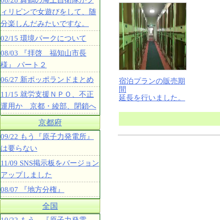
08/28 舞鶴の海上自衛隊がフ
ィリピンで女遊びをして、随
分楽しんだみたいですな。
02/15 環境パークについて
08/03 『拝啓 福知山市長
様』 パート２
06/27 新ポッポランドまとめ
宿泊プランの販売期
間
11/15 就労支援ＮＰＯ、不正
延長を行いました。
運用か 京都・綾部、閉鎖へ
京都府
09/22 もう『原子力発電所』
は要らない
11/09 SNS掲示板をバージョン
アップしました
08/07 『地方分権』
全国