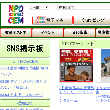
NPOマーケット
IT_NPO&CEM
11/14 農地中間管理機構(農地
バンク)
08/29 デジタル社会に乗り遅
れない 「福知山」
8月配信作品を更新致
エクス
しました。ニコニコ
集
08/04 日本流 コルホーズ
レ
2～福知
ンタルーム
㈱ 荒河
福知山市