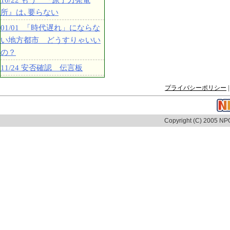
10/22 もう 『原子力発電
所』は､要らない
01/01 「時代遅れ」にならな
い地方都市 どうすりゃいい
の？
11/24 安否確認 伝言板
プライバシーポリシー
|
Copyright (C) 2005 NPO