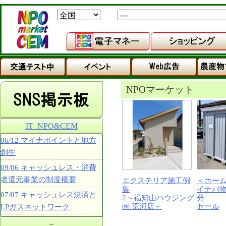
NPOマーケット
IT_NPO&CEM
06/12 マイナポイントと地方
創生
09/06 キャッシュレス・消費
者還元事業の制度概要
エクステリア施工例
＜ホー
集
イナバ
07/07 キャッシュレス決済と
2～福知山ハウジング
分
㈱ 荒河店～
セール
LPガスネットワーク
－