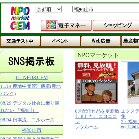
NPOマーケット
IT_NPO&CEM
11/14 農地中間管理機構(農地
バンク)
08/29 デジタル社会に乗り遅
れない 「福知山」
8月配信作品を更新致
エクス
しました。ニコニコ
集
08/04 日本流 コルホーズ
レ
2～福知
ンタルーム
㈱ 荒河
福知山市