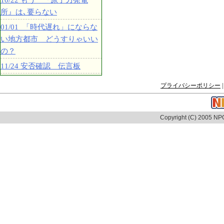
10/22 もう 『原子力発電
所』は､要らない
01/01 「時代遅れ」にならな
い地方都市 どうすりゃいい
の？
11/24 安否確認 伝言板
プライバシーポリシー
|
Copyright (C) 2005 NPO