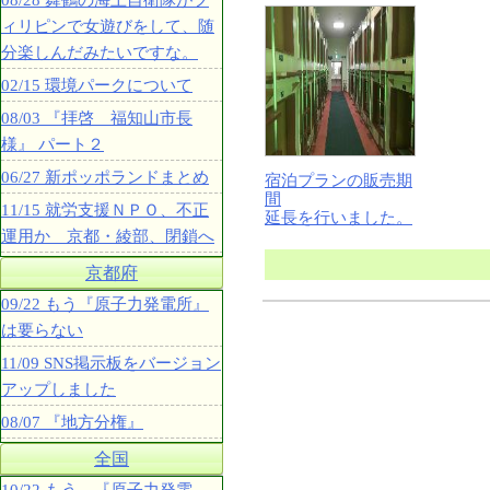
08/28 舞鶴の海上自衛隊がフ
ィリピンで女遊びをして、随
分楽しんだみたいですな。
02/15 環境パークについて
08/03 『拝啓 福知山市長
様』 パート２
06/27 新ポッポランドまとめ
宿泊プランの販売期
間
11/15 就労支援ＮＰＯ、不正
延長を行いました。
運用か 京都・綾部、閉鎖へ
京都府
09/22 もう『原子力発電所』
は要らない
11/09 SNS掲示板をバージョン
アップしました
08/07 『地方分権』
全国