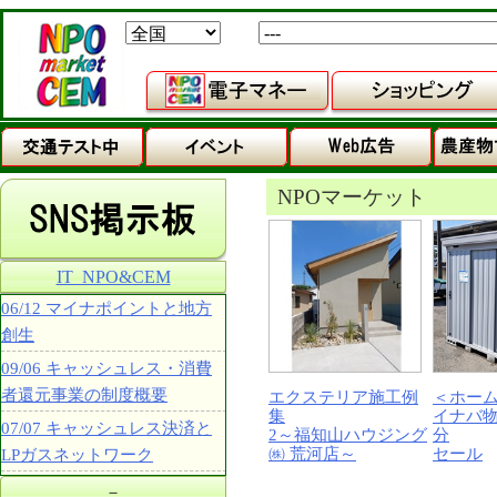
NPOマーケット
IT_NPO&CEM
06/12 マイナポイントと地方
創生
09/06 キャッシュレス・消費
者還元事業の制度概要
エクステリア施工例
＜ホー
集
イナバ
07/07 キャッシュレス決済と
2～福知山ハウジング
分
㈱ 荒河店～
セール
LPガスネットワーク
－