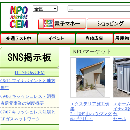
NPOマーケット
IT_NPO&CEM
06/12 マイナポイントと地方
創生
09/06 キャッシュレス・消費
者還元事業の制度概要
エクステリア施工例
＜ホー
集
イナバ
07/07 キャッシュレス決済と
2～福知山ハウジング
分
㈱ 荒河店～
セール
LPガスネットワーク
－