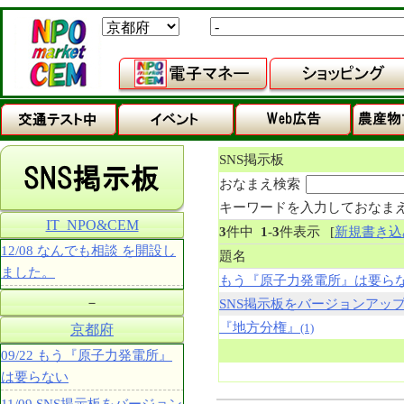
SNS掲示板
おなまえ検索
キーワードを入力しておなま
IT_NPO&CEM
3
件中
1
-
3
件表示
[
新規書き込
12/08 なんでも相談 を開設し
題名
ました。
もう『原子力発電所』は要ら
－
SNS掲示板をバージョンアッ
『地方分権』
(1)
京都府
09/22 もう『原子力発電所』
は要らない