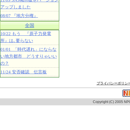
11/09 SNS掲示板をバージョン
アップしました
08/07 『地方分権』
全国
10/22 もう 『原子力発電
所』は､要らない
01/01 「時代遅れ」にならな
い地方都市 どうすりゃいい
の？
11/24 安否確認 伝言板
プライバシーポリシ
Copyright (C) 2005 NPO