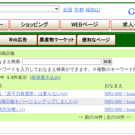
全国
京都
福知山
NS掲示板
なまえ検索
ーワードを入力しておなまえ検索ができます。※複数のキーワード
件中
1
-
3
件表示
[
新規書き込み
]
名
おなまえ
う『原子力発電所』は要らない
NPO 009 = kota
(10)
NS掲示板をバージョンアップしました
NPO 009 = kota
(2)
地方分権』
NPO 009 = kota
(1)
<< 前の30件 | 次の30件 >>