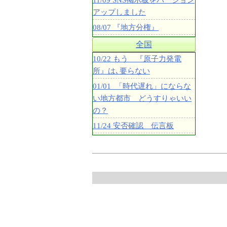
11/09 SNS掲示板をバージョン
アップしました
08/07 『地方分権』
全国
10/22 もう 『原子力発電
所』は､要らない
01/01 「時代遅れ」にならな
い地方都市 どうすりゃいい
の？
11/24 安否確認 伝言板