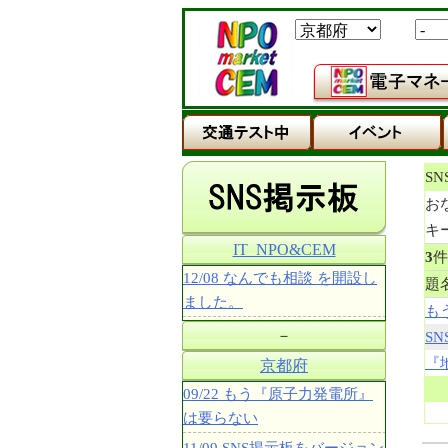
S
お
キ
IT_NPO&CEM
3
12/08 なんでも相談 を開設し
題
ました。
も
－
S
『
京都府
09/22 もう『原子力発電所』
は要らない