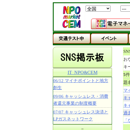
S
お
キ
IT_NPO&CEM
5
06/12 マイナポイントと地方
題
創生
マ
09/06 キャッシュレス・消費
キ
者還元事業の制度概要
キ
07/07 キャッシュレス決済と
過
LPガスネットワーク
「
－