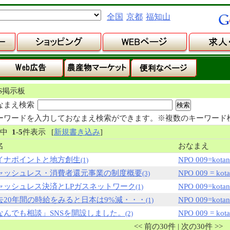
全国
京都
福知山
NS掲示板
なまえ検索
ーワードを入力しておなまえ検索ができます。※複数のキーワード
件中
1
-
5
件表示
[
新規書き込み
]
名
おなまえ
イナポイントと地方創生
NPO 009=kotan
(1)
ャッシュレス・消費者還元事業の制度概要
NPO 009 = kota
(3)
ャッシュレス決済とLPガスネットワーク
NPO 009=kotan
(1)
去20年間の時給をみると日本は9%減・・・
NPO 009=kotan
(1)
なんでも相談」SNSを開設しました。
NPO 009 = kota
(2)
<< 前の30件 | 次の30件 >>