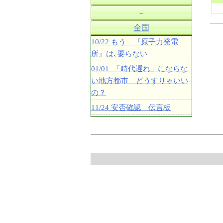
－
全国
10/22 もう 『原子力発電
所』は､要らない
01/01 「時代遅れ」にならな
い地方都市 どうすりゃいい
の？
11/24 安否確認 伝言板