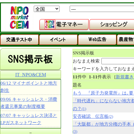
SNS掲示板
おなまえ検索
キーワードを入力しておなま
IT_NPO&CEM
11
件中
1
-
11
件表示
[
新規書き
06/12 マイナポイントと地方
題名
創生
もう 『原子力発電所』は､要
09/06 キャッシュレス・消費
「時代遅れ」にならない地方
者還元事業の制度概要
の？
(1)
07/07 キャッシュレス決済と
安否確認 伝言板
(2)
LPガスネットワーク
「大阪都」が地方分権の手本 
(3)
－