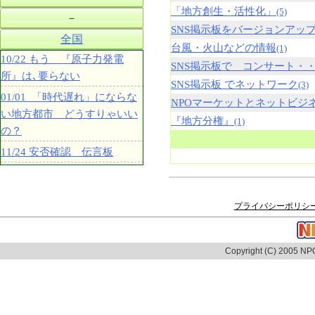
「地方創生・活性化」
(5)
－
SNS掲示板をバージョンアッ
全国
台風・火山などの情報
(1)
10/22 もう 『原子力発電
SNS掲示板で コンサート・
所』は､要らない
SNS掲示板 でネットワーク
(3)
01/01 「時代遅れ」にならな
NPOマーケットとネットビジ
い地方都市 どうすりゃいい
『地方分権』
(1)
の？
11/24 安否確認 伝言板
プライバシーポリシ
Copyright (C) 2005 NPO