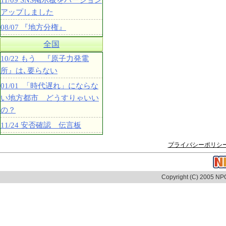
11/09 SNS掲示板をバージョン
アップしました
08/07 『地方分権』
全国
10/22 もう 『原子力発電
所』は､要らない
01/01 「時代遅れ」にならな
い地方都市 どうすりゃいい
の？
11/24 安否確認 伝言板
プライバシーポリシ
Copyright (C) 2005 NPO