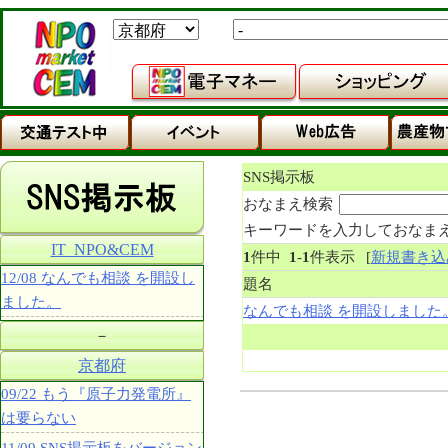
SNS掲示板
おなまえ検索
キーワードを入力しておなま
IT_NPO&CEM
1
件中
1
-
1
件表示
[
新規書き込
12/08 なんでも相談 を開設し
題名
ました。
なんでも相談 を開設しました
－
京都府
09/22 もう『原子力発電所』
は要らない