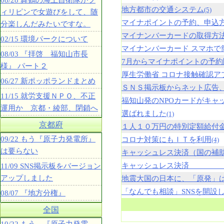
08/28 舞鶴の海上自衛隊がフ
地方都市の交通システム
(5)
ィリピンで女遊びをして、随
マイナポイントの予約、申込
分楽しんだみたいですな。
マイナンバーカードの取得方
02/15 環境パークについて
マイナンバーカード スマホで
08/03 『拝啓 福知山市長
7月からマイナポイントの予約
様』 パート２
厚生労働省 コロナ接触確認ア
06/27 新ポッポランドまとめ
ＳＮＳ掲示板からネット広告
11/15 就労支援ＮＰＯ、不正
福知山発のNPOカードがキャ
運用か 京都・綾部、閉鎖へ
選ばれました
(1)
京都府
１人１０万円の特別定額給付
09/22 もう『原子力発電所』
コロナ対策にもＩＴを利用
(4)
は要らない
キャッシュレス決済（国の補
キャッシュレス決済 （
11/09 SNS掲示板をバージョン
アップしました
地震大国の日本に、「原発」
「なんでも相談」SNSを開設
08/07 『地方分権』
全国