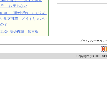
10/22 もう 『原子力発電
所』は､要らない
01/01 「時代遅れ」にならな
い地方都市 どうすりゃいい
の？
11/24 安否確認 伝言板
プライバシーポリシ
Copyright (C) 2005 NPO