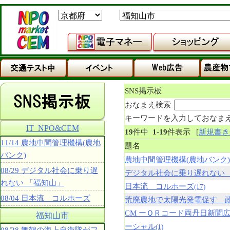
SNS掲示板
おなまえ検索
キーワードを入力しておなま
IT_NPO&CEM
19
件中
1
-
19
件表示
[
新規書き
11/14 農地中間管理機構(農地
題名
バンク)
農地中間管理機構(農地バンク)
08/29 デジタル社会に乗り遅
デジタル社会に乗り遅れない 
れない 「福知山」
日本流 コルホーズ
(17)
08/04 日本流 コルホーズ
荒廃農地で太陽光発電促す 
CM ーＱＲコード両丹日新聞
福知山市
ーシャル
(1)