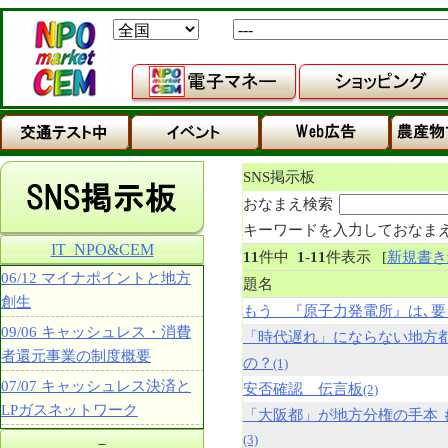
SNS掲示板
おなまえ検索
キーワードを入力しておなま
IT_NPO&CEM
11
件中
1
-
11
件表示
[
新規書き
06/12 マイナポイントと地方
題名
創生
もう 『原子力発電所』は､要
09/06 キャッシュレス・消費
「時代遅れ」にならない地方
者還元事業の制度概要
の？
(1)
07/07 キャッシュレス決済と
安否確認 伝言板
(2)
LPガスネットワーク
「大阪都」が地方分権の手本 
(3)
－