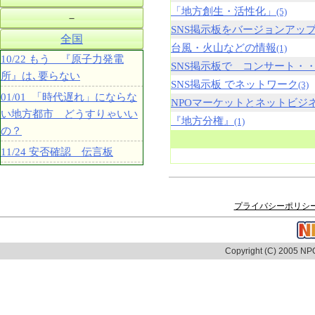
「地方創生・活性化」
(5)
－
SNS掲示板をバージョンアッ
全国
台風・火山などの情報
(1)
10/22 もう 『原子力発電
SNS掲示板で コンサート・
所』は､要らない
SNS掲示板 でネットワーク
(3)
01/01 「時代遅れ」にならな
NPOマーケットとネットビジ
い地方都市 どうすりゃいい
『地方分権』
(1)
の？
11/24 安否確認 伝言板
プライバシーポリシ
Copyright (C) 2005 NPO