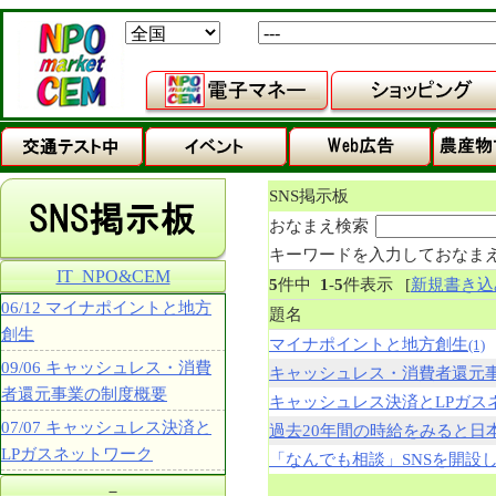
SNS掲示板
おなまえ検索
キーワードを入力しておなま
IT_NPO&CEM
5
件中
1
-
5
件表示
[
新規書き込
06/12 マイナポイントと地方
題名
創生
マイナポイントと地方創生
(1)
09/06 キャッシュレス・消費
キャッシュレス・消費者還元
者還元事業の制度概要
キャッシュレス決済とLPガス
07/07 キャッシュレス決済と
過去20年間の時給をみると日
LPガスネットワーク
「なんでも相談」SNSを開設
－