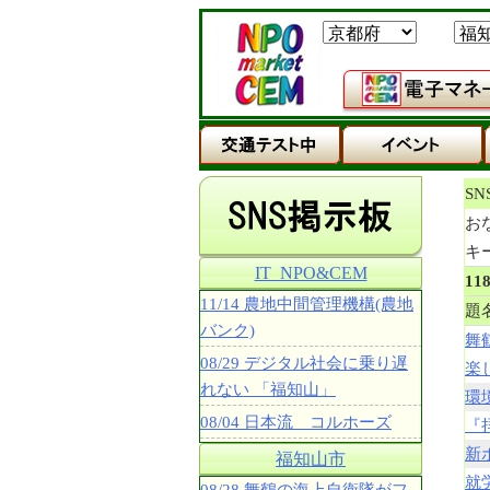
S
お
キ
IT_NPO&CEM
11
11/14 農地中間管理機構(農地
題
バンク)
舞
08/29 デジタル社会に乗り遅
楽
れない 「福知山」
環
08/04 日本流 コルホーズ
『
新
福知山市
就