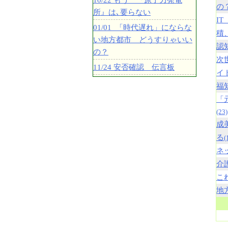
10/22 もう 『原子力発電
の
所』は､要らない
I
01/01 「時代遅れ」にならな
積
い地方都市 どうすりゃいい
認
の？
次
11/24 安否確認 伝言板
イ
福
「
(23)
成
る
(
ネ
介
こ
地