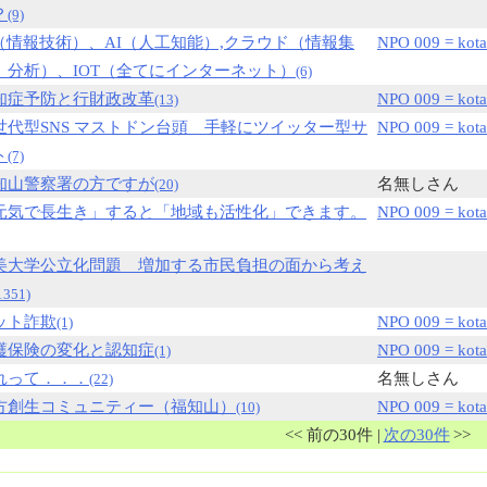
？
(9)
T（情報技術）、AI（人工知能）,クラウド（情報集
NPO 009 = kota
、分析）、IOT（全てにインターネット）
(6)
知症予防と行財政改革
NPO 009 = kota
(13)
世代型SNS マストドン台頭 手軽にツイッター型サ
NPO 009 = kota
ト
(7)
知山警察署の方ですが
名無しさん
(20)
元気で長生き」すると「地域も活性化」できます。
NPO 009 = kota
美大学公立化問題 増加する市民負担の面から考え
1351)
ット詐欺
NPO 009 = kota
(1)
護保険の変化と認知症
NPO 009 = kota
(1)
れって．．．
名無しさん
(22)
方創生コミュニティー（福知山）
NPO 009 = kota
(10)
<< 前の30件 |
次の30件
>>