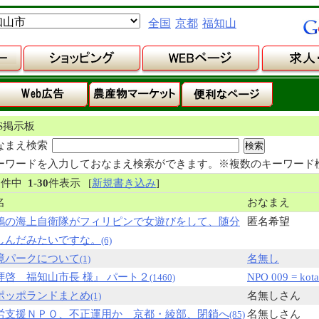
全国
京都
福知山
NS掲示板
なまえ検索
ーワードを入力しておなまえ検索ができます。※複数のキーワード
8
件中
1
-
30
件表示
[
新規書き込み
]
名
おなまえ
鶴の海上自衛隊がフィリピンで女遊びをして、随分
匿名希望
しんだみたいですな。
(6)
境パークについて
名無し
(1)
拝啓 福知山市長 様』 パート２
NPO 009 = kota
(1460)
ポッポランドまとめ
名無しさん
(1)
労支援ＮＰＯ、不正運用か 京都・綾部、閉鎖へ
名無しさん
(85)