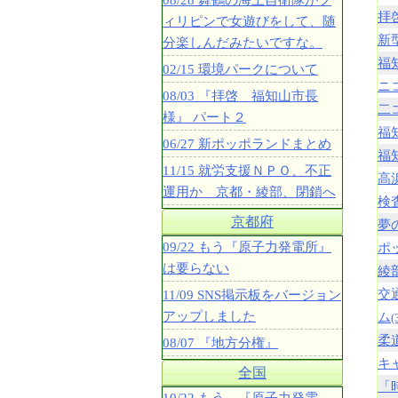
08/28 舞鶴の海上自衛隊がフ
拝
ィリピンで女遊びをして、随
新
分楽しんだみたいですな。
福
02/15 環境パークについて
ニ
08/03 『拝啓 福知山市長
二
様』 パート２
福
06/27 新ポッポランドまとめ
福
11/15 就労支援ＮＰＯ、不正
高
運用か 京都・綾部、閉鎖へ
検
京都府
夢
09/22 もう『原子力発電所』
ポ
は要らない
綾
交
11/09 SNS掲示板をバージョン
アップしました
ム
(
柔
08/07 『地方分権』
キ
全国
「