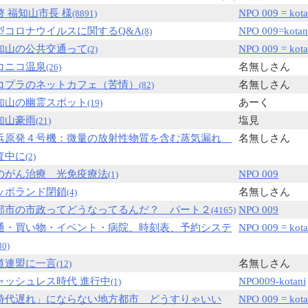
啓 福知山市長 様
NPO 009 = kota
(8891)
型コロナウイルスに関するQ&A
NPO 009=kotan
(8)
知山の公共交通って
NPO 009 = kota
(2)
コニコ温泉
名無しさん
(26)
コプラのネットカフェ（苦情）
名無しさん
(82)
知山の幽霊スポット
あーく
(19)
知山豪雨
塩見
(21)
浜原発４号機：微量の放射性物質を含む蒸気漏れ
名無しさん
査中に
(2)
のがん治療 光免疫療法
NPO 009
(1)
ッポランド閉鎖
名無しさん
(4)
部市の市政ってどうなってるんだ？ パート２
NPO 009
(4165)
通・買い物・イベント・病院、時刻表、予約システ
NPO 009 = kota
30)
道連盟に一言
名無しさん
(12)
ャッシュレス時代 進行中
NPO009-kotani
(1)
時代遅れ」にならない地方都市 どうすりゃいい
NPO 009 = kota