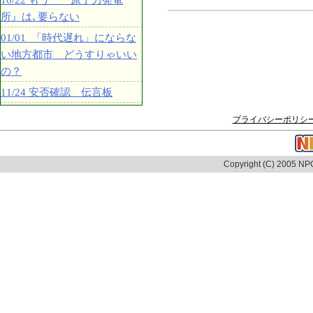
10/22 もう 『原子力発電
所』は､要らない
01/01 「時代遅れ」にならな
い地方都市 どうすりゃいい
の？
11/24 安否確認 伝言板
プライバシーポリシ
Copyright (C) 2005 NPO