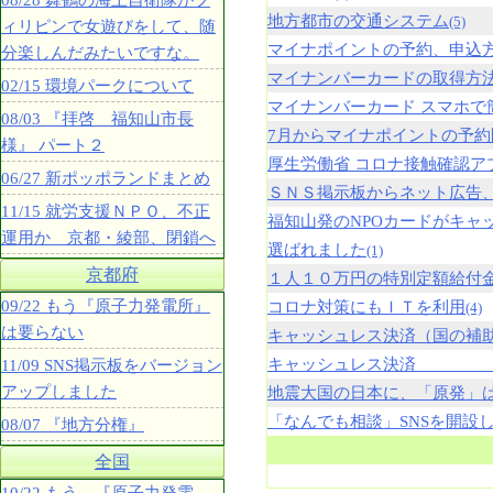
08/28 舞鶴の海上自衛隊がフ
地方都市の交通システム
(5)
ィリピンで女遊びをして、随
マイナポイントの予約、申込
分楽しんだみたいですな。
マイナンバーカードの取得方
02/15 環境パークについて
マイナンバーカード スマホで
08/03 『拝啓 福知山市長
7月からマイナポイントの予約
様』 パート２
厚生労働省 コロナ接触確認ア
06/27 新ポッポランドまとめ
ＳＮＳ掲示板からネット広告
11/15 就労支援ＮＰＯ、不正
福知山発のNPOカードがキャ
運用か 京都・綾部、閉鎖へ
選ばれました
(1)
京都府
１人１０万円の特別定額給付
09/22 もう『原子力発電所』
コロナ対策にもＩＴを利用
(4)
は要らない
キャッシュレス決済（国の補
キャッシュレス決済 （
11/09 SNS掲示板をバージョン
アップしました
地震大国の日本に、「原発」
「なんでも相談」SNSを開設
08/07 『地方分権』
全国