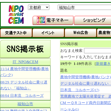
SNS掲示板
おなまえ検索
キーワードを入力しておなま
IT_NPO&CEM
19
件中
1
-
19
件表示
[
新規書き
11/14 農地中間管理機構(農地
題名
バンク)
農地中間管理機構(農地バンク)
08/29 デジタル社会に乗り遅
デジタル社会に乗り遅れない 
れない 「福知山」
日本流 コルホーズ
(17)
08/04 日本流 コルホーズ
荒廃農地で太陽光発電促す 
CM ーＱＲコード両丹日新聞
福知山市
ーシャル
(1)