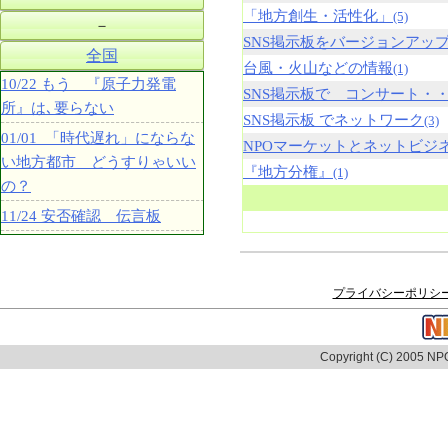
「地方創生・活性化」
(5)
－
SNS掲示板をバージョンアッ
全国
台風・火山などの情報
(1)
10/22 もう 『原子力発電
SNS掲示板で コンサート・
所』は､要らない
SNS掲示板 でネットワーク
(3)
01/01 「時代遅れ」にならな
NPOマーケットとネットビジ
い地方都市 どうすりゃいい
『地方分権』
(1)
の？
11/24 安否確認 伝言板
プライバシーポリシ
Copyright (C) 2005 NPO