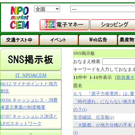
SNS掲示板
おなまえ検索
キーワードを入力しておなま
IT_NPO&CEM
11
件中
1
-
11
件表示
[
新規書き
06/12 マイナポイントと地方
題名
創生
もう 『原子力発電所』は､要
09/06 キャッシュレス・消費
「時代遅れ」にならない地方
者還元事業の制度概要
の？
(1)
07/07 キャッシュレス決済と
安否確認 伝言板
(2)
LPガスネットワーク
「大阪都」が地方分権の手本 
(3)
－