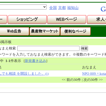
全国
京都
福知山
NS掲示板
なまえ検索
ーワードを入力しておなまえ検索ができます。※複数のキーワード
件中
1
-
1
件表示
[
新規書き込み
]
名
おなまえ
んでも相談 を開設しました。
NPO 009 = kota
(1)
<< 前の30件 | 次の30件 >>