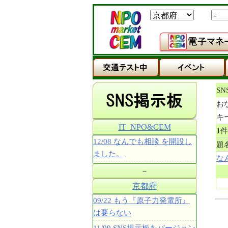
S
お
キ
IT_NPO&CEM
1
12/08 なんでも相談 を開設し
題
ました。
な
－
京都府
09/22 もう『原子力発電所』
は要らない