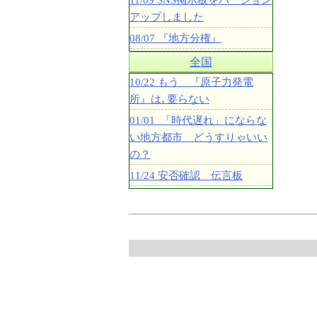
11/09 SNS掲示板をバージョン
アップしました
08/07 『地方分権』
全国
10/22 もう 『原子力発電
所』は､要らない
01/01 「時代遅れ」にならな
い地方都市 どうすりゃいい
の？
11/24 安否確認 伝言板