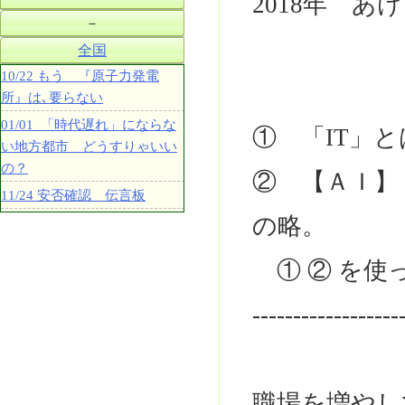
2018年 
－
全国
10/22 もう 『原子力発電
所』は､要らない
01/01 「時代遅れ」にならな
① 「IT」とは､i
い地方都市 どうすりゃいい
の？
② 【ＡＩ】 じんこ
11/24 安否確認 伝言板
の略。
① ② を使
------------------
職場を増やし