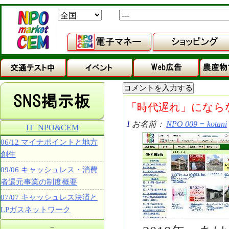
「時代遅れ」になら
1
お名前：
NPO 009 = kotani
IT_NPO&CEM
06/12 マイナポイントと地方
創生
09/06 キャッシュレス・消費
者還元事業の制度概要
07/07 キャッシュレス決済と
LPガスネットワーク
－