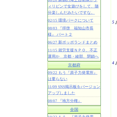
08/28 舞鶴の海上自衛隊がフ
ィリピンで女遊びをして、随
分楽しんだみたいですな。
02/15 環境パークについて
5
08/03 『拝啓 福知山市長
様』 パート２
06/27 新ポッポランドまとめ
11/15 就労支援ＮＰＯ、不正
運用か 京都・綾部、閉鎖へ
4
京都府
09/22 もう『原子力発電所』
は要らない
11/09 SNS掲示板をバージョン
アップしました
08/07 『地方分権』
全国