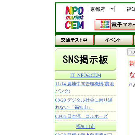
IT_NPO&CEM
11/14 農地中間管理機構(農地
6
バンク)
08/29 デジタル社会に乗り遅
れない 「福知山」
08/04 日本流 コルホーズ
福知山市