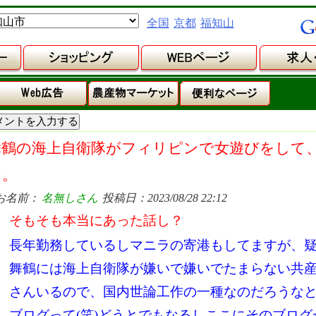
全国
京都
福知山
舞鶴の海上自衛隊がフィリピンで女遊びをして
な。
お名前：
名無しさん
投稿日：2023/08/28 22:12
そもそも本当にあった話し？
長年勤務しているしマニラの寄港もしてますが、
舞鶴には海上自衛隊が嫌いで嫌いでたまらない共
さんいるので、国内世論工作の一種なのだろうな
ブログって(笑)どうとでもなるしここにそのブロ