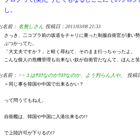
し。
お名前：
名無しさん
投稿日：2011/03/08 21:33
さっき、二コプラ前の坂道をチャリに乗った制服自衛官が凄い勢
ぶつかってた。
「大丈夫ですか？」と軽く尋ねて、そのまま行っちゃったよ。
こんな個人の危機管理も出来ない奴が自衛官だなんて、ほんと
お名前：
>>１はｻﾖｸなのかｳﾖｸなのか、よう判らん人や。
投稿日：
＞同じ事を韓国や中国で出来るかい？
って問うてもねえ。
自衛艦は、韓国や中国に入港出来るの!?
で上陸許可が下りるの!?