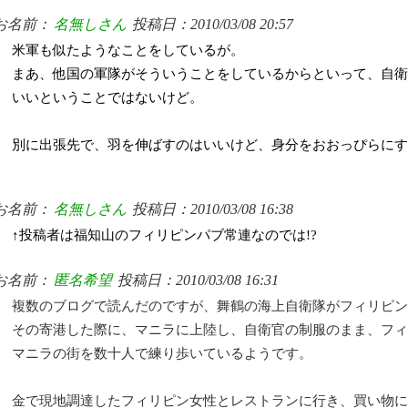
お名前：
名無しさん
投稿日：2010/03/08 20:57
米軍も似たようなことをしているが。
まあ、他国の軍隊がそういうことをしているからといって、自衛
いいということではないけど。
別に出張先で、羽を伸ばすのはいいけど、身分をおおっぴらにす
お名前：
名無しさん
投稿日：2010/03/08 16:38
↑投稿者は福知山のフィリピンパブ常連なのでは!?
お名前：
匿名希望
投稿日：2010/03/08 16:31
複数のブログで読んだのですが、舞鶴の海上自衛隊がフィリピン
その寄港した際に、マニラに上陸し、自衛官の制服のまま、フィ
マニラの街を数十人で練り歩いているようです。
金で現地調達したフィリピン女性とレストランに行き、買い物に