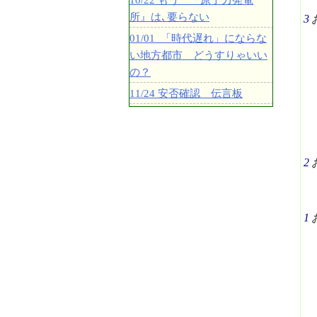
10/22 もう 『原子力発電
所』は､要らない
3
01/01 「時代遅れ」にならな
い地方都市 どうすりゃいい
の？
11/24 安否確認 伝言板
2
1