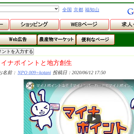
全国
京都
福知山
マイナポイントと地方創生
お名前：
NPO 009=kotani
投稿日：2020/06/12 17:50