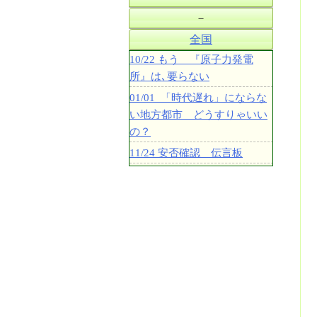
－
全国
10/22 もう 『原子力発電
所』は､要らない
01/01 「時代遅れ」にならな
い地方都市 どうすりゃいい
の？
11/24 安否確認 伝言板