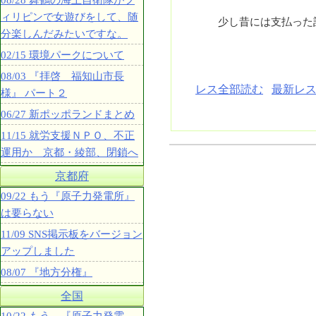
08/28 舞鶴の海上自衛隊がフ
ィリピンで女遊びをして、随
少し昔には支払った記
分楽しんだみたいですな。
02/15 環境パークについて
08/03 『拝啓 福知山市長
レス全部読む
最新レス
様』 パート２
06/27 新ポッポランドまとめ
11/15 就労支援ＮＰＯ、不正
運用か 京都・綾部、閉鎖へ
京都府
09/22 もう『原子力発電所』
は要らない
11/09 SNS掲示板をバージョン
アップしました
08/07 『地方分権』
全国