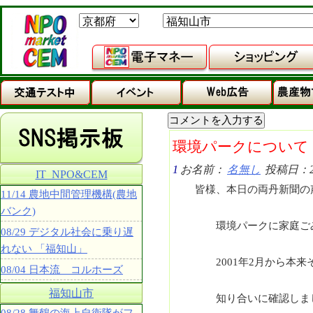
環境パークについて
1
お名前：
名無し
投稿日：202
IT_NPO&CEM
皆様、本日の両丹新聞の
11/14 農地中間管理機構(農地
バンク)
環境パークに家庭ごみ
08/29 デジタル社会に乗り遅
れない 「福知山」
2001年2月から本来
08/04 日本流 コルホーズ
福知山市
知り合いに確認しまし