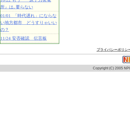
10/22 もう 『原子力発電
所』は､要らない
01/01 「時代遅れ」にならな
い地方都市 どうすりゃいい
の？
11/24 安否確認 伝言板
プライバシーポリシ
Copyright (C) 2005 NPO