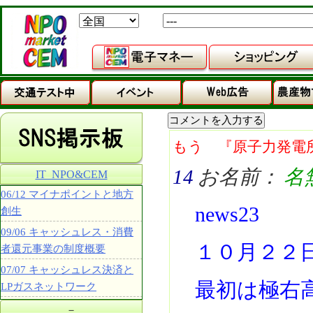
もう 『原子力発電
14
お名前：
名
IT_NPO&CEM
06/12 マイナポイントと地方
news23
創生
09/06 キャッシュレス・消費
１０月２２
者還元事業の制度概要
07/07 キャッシュレス決済と
最初は極右
LPガスネットワーク
－