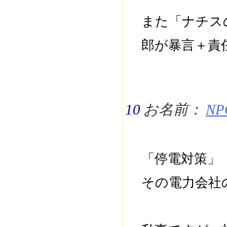
また「ナチス
郎が暴言＋責
10
お名前：
NPO
「停電対策」
その電力会社