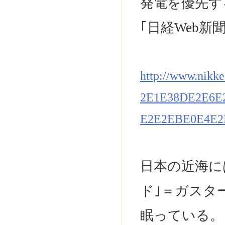
発電を優先す
｢日経Web新
http://www.nikk
2E1E38DE2E6E
E2E2EBE0E4E2
日本の近海に
ド｣＝ガスタ
眠っている。