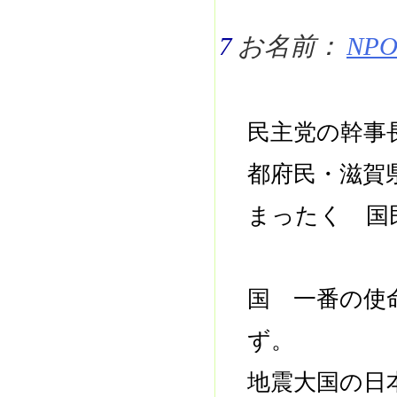
7
お名前：
NPO 
民主党の幹事
都府民・滋賀
まったく 国
国 一番の使
ず。
地震大国の日