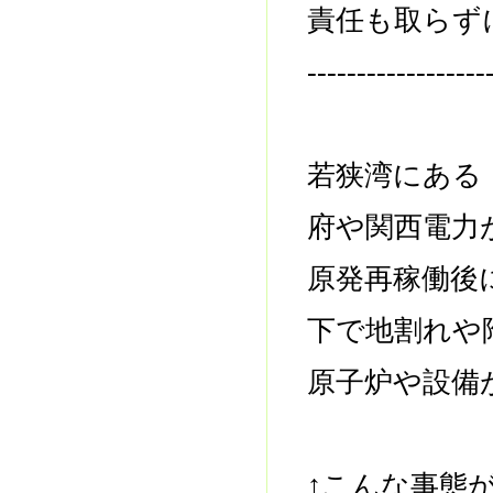
責任も取らず
------------------
若狭湾にある
府や関西電力
原発再稼働後
下で地割れや
原子炉や設備
↑こんな事態