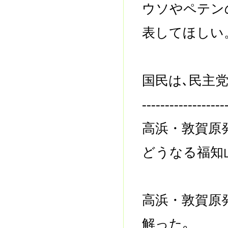
ウソやペテン
表してほしい
国民は､民主
------------------
高浜・敦賀原
どうなる福知
高浜・敦賀原
解った｡