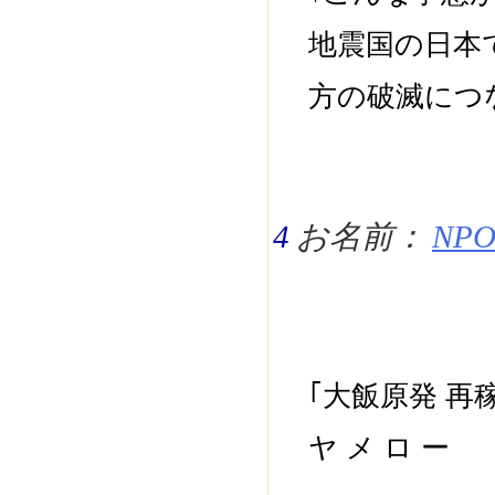
地震国の日本
方の破滅につ
4
お名前：
NPO 
｢大飯原発 
ヤ メ ロ ー