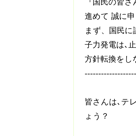
『国民の皆さ
進めて 誠に
まず、国民に
子力発電は､
方針転換をし
------------------
皆さんは､テ
ょう？