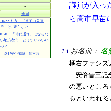
議員が入っ
－
全国
ら高市早苗
10/22 もう 『原子力発電
所』は､要らない
01/01 「時代遅れ」にならな
い地方都市 どうすりゃいい
の？
13
お名前：
名
11/24 安否確認 伝言板
極右ファシズ
「安倍晋三記
の悪いところ
るといわれる