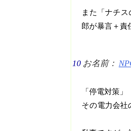
また「ナチス
郎が暴言＋責
10
お名前：
NPO
「停電対策」
その電力会社