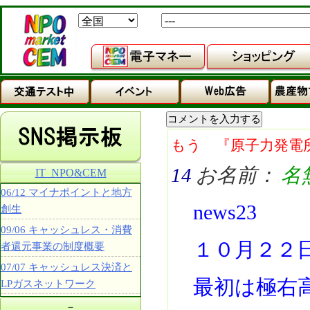
もう 『原子力発電
14
お名前：
名
IT_NPO&CEM
06/12 マイナポイントと地方
news23
創生
09/06 キャッシュレス・消費
１０月２２
者還元事業の制度概要
07/07 キャッシュレス決済と
最初は極右
LPガスネットワーク
－