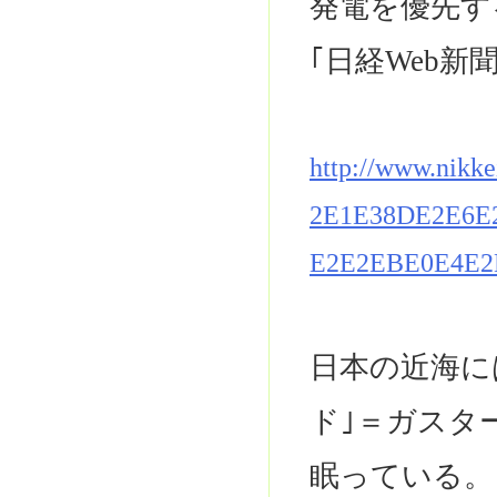
発電を優先す
｢日経Web新
http://www.nikk
2E1E38DE2E6E
E2E2EBE0E4E2
日本の近海に
ド｣＝ガスタ
眠っている。