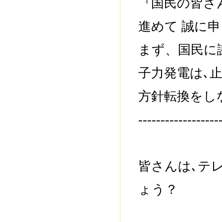
『国民の皆さ
進めて 誠に
まず、国民に
子力発電は､
方針転換をし
------------------
皆さんは､テ
ょう？