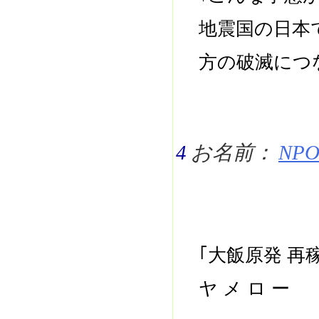
地震国の日本
方の破滅につ
4
お名前：
NPO 
｢大飯原発 
ヤ メ ロ ー