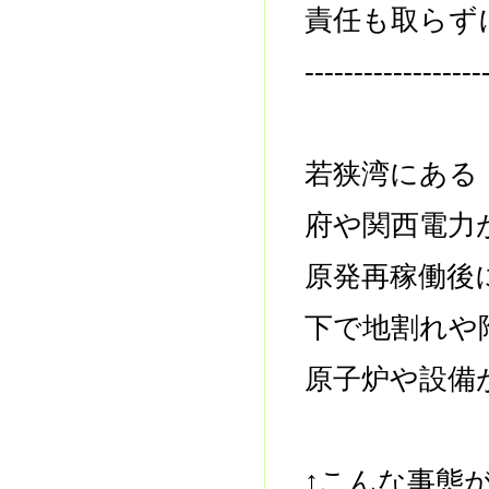
責任も取らず
------------------
若狭湾にある
府や関西電力
原発再稼働後
下で地割れや
原子炉や設備
↑こんな事態