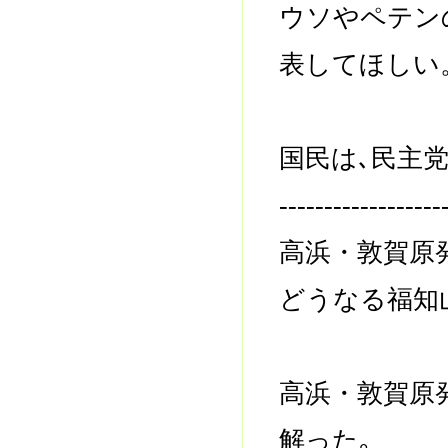
ウソやペテン
表してほしい
国民は､民主
------------------
高浜・敦賀原
どうなる福知
高浜・敦賀原
解った｡