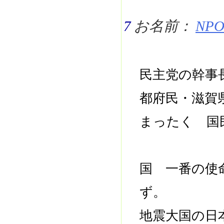
7
お名前：
NPO 
民主党の幹事
都府民・滋賀
まったく 国
国 一番の使
ず。
地震大国の日