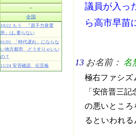
議員が入っ
－
全国
ら高市早苗
10/22 もう 『原子力発電
所』は､要らない
01/01 「時代遅れ」にならな
い地方都市 どうすりゃいい
の？
13
お名前：
名
11/24 安否確認 伝言板
極右ファシズ
「安倍晋三記
の悪いところ
るといわれる