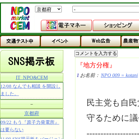
『地方分権』
1
お名前：
NPO 009 = kotani
IT_NPO&CEM
12/08 なんでも相談 を開設し
ました。
民主党も自民
－
京都府
守るために議
09/22 もう『原子力発電所』
は要らない
------------------