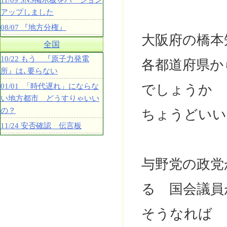
11/09 SNS掲示板をバージョン
アップしました
08/07 『地方分権』
大阪府の橋
全国
10/22 もう 『原子力発電
各都道府県か
所』は､要らない
01/01 「時代遅れ」にならな
でしょうか
い地方都市 どうすりゃいい
の？
ちょうどいい
11/24 安否確認 伝言板
与野党の政党
る 国会議員
そうなれば 