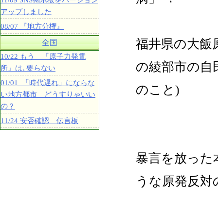
11/09 SNS掲示板をバージョン
アップしました
08/07 『地方分権』
福井県の大飯
全国
10/22 もう 『原子力発電
の綾部市の自
所』は､要らない
01/01 「時代遅れ」にならな
のこと)
い地方都市 どうすりゃいい
の？
11/24 安否確認 伝言板
暴言を放った
うな原発反対