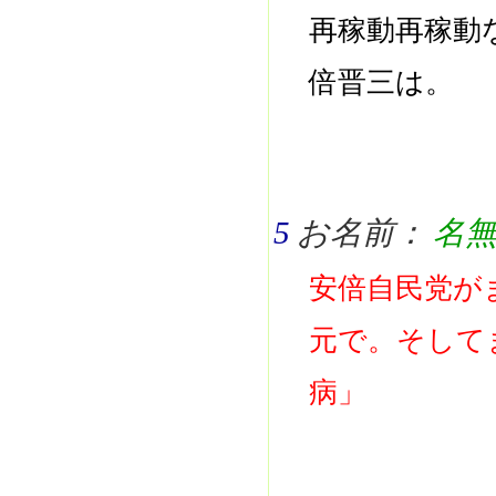
再稼動再稼動
倍晋三は。
5
お名前：
名
安倍自民党が
元で。そして
病」