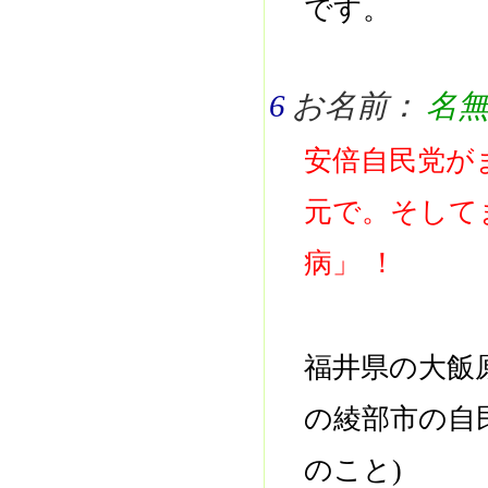
です。
6
お名前：
名
安倍自民党が
元で。そして
病」 ！
福井県の大飯
の綾部市の自
のこと)