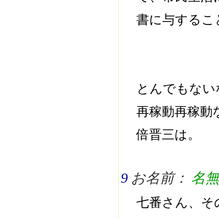
書に与するこ
とんでもない
再稼動再稼動
倍晋三は。
9
お名前：
名
七番さん、そ