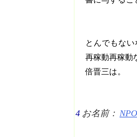
とんでもない
再稼動再稼動
倍晋三は。
4
お名前：
NPO 