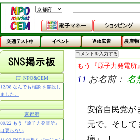
もう『原子力発電所
11
お名前：
名
IT_NPO&CEM
12/08 なんでも相談 を開設し
ました。
－
安倍自民党が
京都府
元で。そして
09/22 もう『原子力発電所』
は要らない
病」 ！