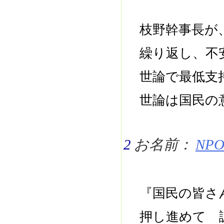
枝野幹事長が
繰り返し、不
世論で最低支
世論は国民の
2
お名前：
NPO 
『国民の皆さ
押し進めて 