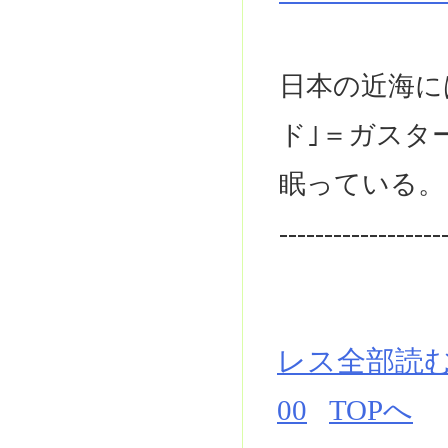
日本の近海に
ド｣＝ガスタ
眠っている。
------------------
レス全部読
00
TOPへ