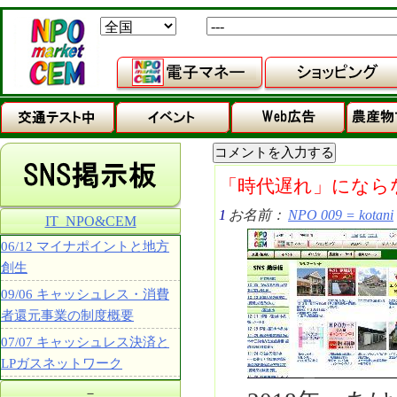
「時代遅れ」になら
1
お名前：
NPO 009 = kotani
IT_NPO&CEM
06/12 マイナポイントと地方
創生
09/06 キャッシュレス・消費
者還元事業の制度概要
07/07 キャッシュレス決済と
LPガスネットワーク
－