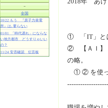
2018年 
－
全国
10/22 もう 『原子力発電
所』は､要らない
01/01 「時代遅れ」にならな
① 「IT」とは､i
い地方都市 どうすりゃいい
の？
② 【ＡＩ】 じんこ
11/24 安否確認 伝言板
の略。
① ② を使
------------------
職場を増やし