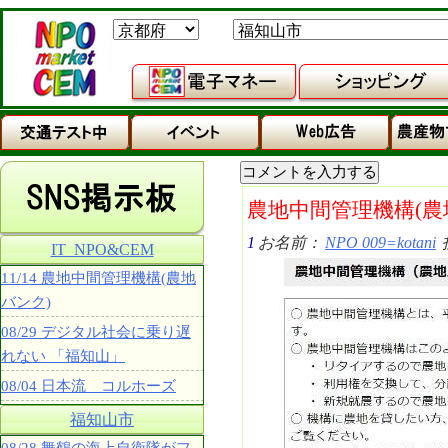
農地中間管理機構(農
1
お名前：
NPO 009=kotani
IT_NPO&CEM
11/14 農地中間管理機構(農地
バンク)
08/29 デジタル社会に乗り遅
れない 「福知山」
08/04 日本流 コルホーズ
福知山市