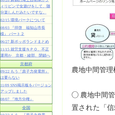
08/28 舞鶴の海上自衛隊がフ
ィリピンで女遊びをして、随
分楽しんだみたいですな。
02/15 環境パークについて
08/03 『拝啓 福知山市長
様』 パート２
06/27 新ポッポランドまとめ
11/15 就労支援ＮＰＯ、不正
運用か 京都・綾部、閉鎖へ
京都府
農地中間管理
09/22 もう『原子力発電所』
は要らない
11/09 SNS掲示板をバージョン
アップしました
◯ 農地中間
08/07 『地方分権』
置された「信
全国