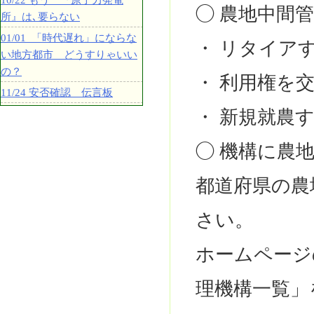
10/22 もう 『原子力発電
◯ 農地中間
所』は､要らない
01/01 「時代遅れ」にならな
・ リタイア
い地方都市 どうすりゃいい
の？
・ 利用権を
11/24 安否確認 伝言板
・ 新規就農
◯ 機構に農
都道府県の農
さい。
ホームページ
理機構一覧」