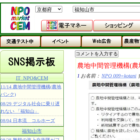
農地中間管理機構(農
1
お名前：
NPO 009=kotani
IT_NPO&CEM
11/14 農地中間管理機構(農地
バンク)
08/29 デジタル社会に乗り遅
れない 「福知山」
08/04 日本流 コルホーズ
福知山市