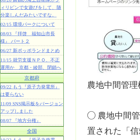
08/28 舞鶴の海上自衛隊がフ
ィリピンで女遊びをして、随
分楽しんだみたいですな。
02/15 環境パークについて
08/03 『拝啓 福知山市長
様』 パート２
06/27 新ポッポランドまとめ
11/15 就労支援ＮＰＯ、不正
運用か 京都・綾部、閉鎖へ
京都府
農地中間管理
09/22 もう『原子力発電所』
は要らない
11/09 SNS掲示板をバージョン
アップしました
◯ 農地中間
08/07 『地方分権』
置された「信
全国