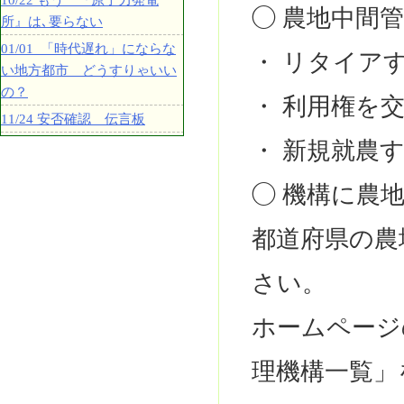
10/22 もう 『原子力発電
◯ 農地中間
所』は､要らない
01/01 「時代遅れ」にならな
・ リタイア
い地方都市 どうすりゃいい
の？
・ 利用権を
11/24 安否確認 伝言板
・ 新規就農
◯ 機構に農
都道府県の農
さい。
ホームページ
理機構一覧」