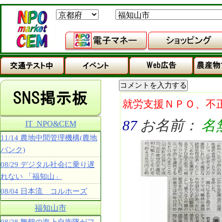
就労支援ＮＰＯ、不
87
お名前：
名
IT_NPO&CEM
11/14 農地中間管理機構(農地
バンク)
08/29 デジタル社会に乗り遅
れない 「福知山」
08/04 日本流 コルホーズ
福知山市