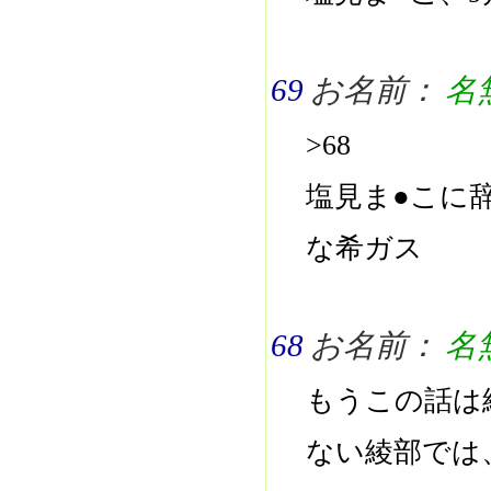
69
お名前：
名
>68
塩見ま●こに
な希ガス
68
お名前：
名
もうこの話は
ない綾部では