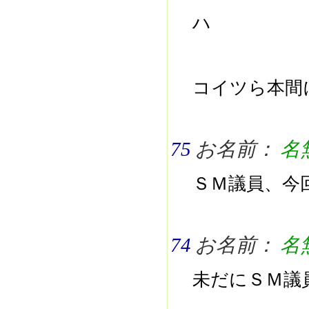
ハ
コイツら本間
75
お名前：
名
ＳＭ議員、今
74
お名前：
名
未だにＳＭ議