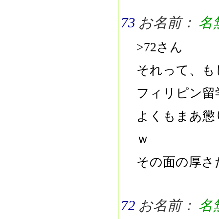
73
お名前：
名
>72さん
それって、も
フィリピン留
よくもまあ懲
ｗ
その面の厚さ
72
お名前：
名