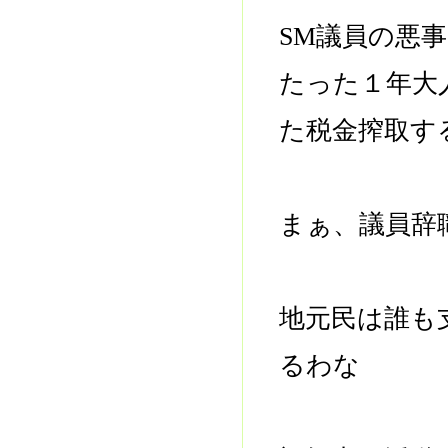
SM議員の悪
たった１年大
た税金搾取す
まぁ、議員辞
地元民は誰も
るわな