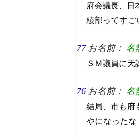
府会議長、日
綾部ってすご
77
お名前：
名
ＳＭ議員に天
76
お名前：
名
結局、市も府
やになったな