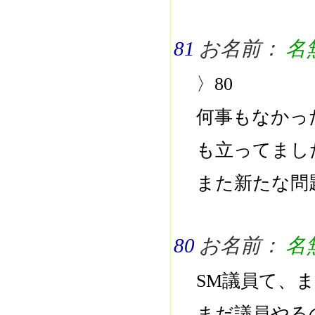
81
お名前：
名
〉80
何事もなかっ
も立ってまし
また新たな問
80
お名前：
名
SM議員て、
まだ議員やる