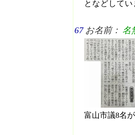
となどしてい
67
お名前：
名
富山市議8名が