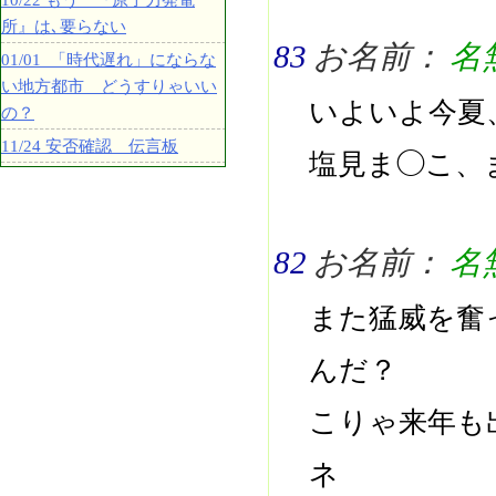
10/22 もう 『原子力発電
所』は､要らない
83
お名前：
名
01/01 「時代遅れ」にならな
い地方都市 どうすりゃいい
いよいよ今夏
の？
11/24 安否確認 伝言板
塩見ま◯こ、
82
お名前：
名
また猛威を奮
んだ？
こりゃ来年も
ネ