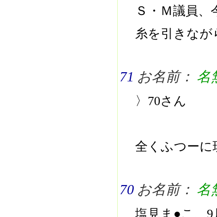
Ｓ・Ｍ議員、
糸を引きなが
71
お名前：
名
〉70さん
全くふつーに
70
お名前：
名
塩見ま●こ、