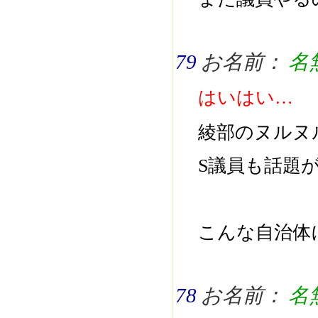
79
お名前：
名
はいはい…
綾部のヌルヌ
S議員も話題
こんな自治体
78
お名前：
名