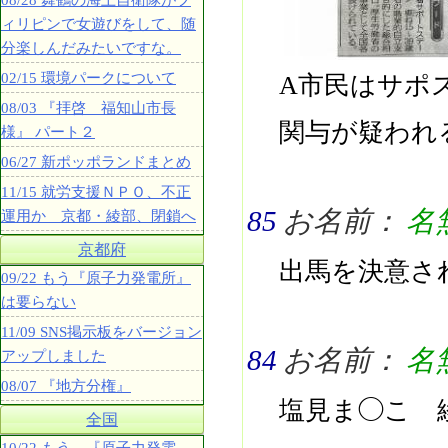
08/28 舞鶴の海上自衛隊がフ
ィリピンで女遊びをして、随
分楽しんだみたいですな。
02/15 環境パークについて
A市民はサポ
08/03 『拝啓 福知山市長
関与が疑われ
様』 パート２
06/27 新ポッポランドまとめ
11/15 就労支援ＮＰＯ、不正
85
お名前：
名
運用か 京都・綾部、閉鎖へ
京都府
出馬を決意さ
09/22 もう『原子力発電所』
は要らない
11/09 SNS掲示板をバージョン
84
お名前：
名
アップしました
08/07 『地方分権』
塩見ま◯こ 
全国