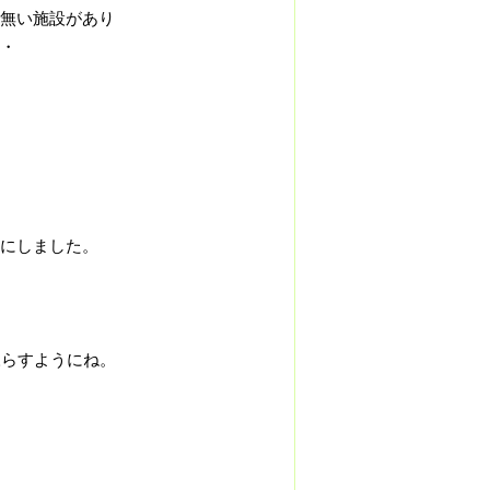
無い施設があり
・
にしました。
凍らすようにね。