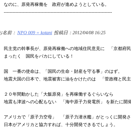
なのに、原発再稼働を 政府が進めようとしている。
--------------------------------------------------------------------------
お名前：
NPO 009 = kotani
投稿日：2012/04/08 16:25
民主党の幹事長が、原発再稼働への地域住民意見に 「京都府民
まったく 国民をバカにしている！
国 一番の使命は、「国民の生命・財産を守る事」のはず。
地震大国の日本で、地震被害に油をかけたのは 「菅政権と民主
２０年間動かした「大飯原発」を再稼働するぐらいなら
地震も津波への心配もない 「海中原子力発電所」 を新たに開
アメリカで「原子力空母」 「原子力潜水艦」がとっくに開発さ
日本がアメリカと協力すれば、十分開発できるでしょう。