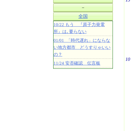
－
全国
10/22 もう 『原子力発電
所』は､要らない
01/01 「時代遅れ」にならな
い地方都市 どうすりゃいい
の？
10
11/24 安否確認 伝言板