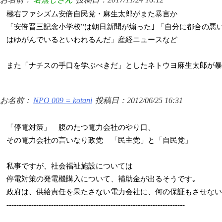
極右ファシズム安倍自民党・麻生太郎がまた暴言か
「安倍晋三記念小学校”は朝日新聞が煽った｣ 「自分に都合の悪
はゆがんでいるといわれるんだ」産経ニュースなど
また「ナチスの手口を学ぶべきだ」としたネトウヨ麻生太郎が暴
お名前：
NPO 009 = kotani
投稿日：2012/06/25 16:31
「停電対策」 腹のたつ電力会社のやり口、
その電力会社の言いなり政党 「民主党」と「自民党」
私事ですが、社会福祉施設については
停電対策の発電機購入について、補助金が出るそうです｡
政府は、供給責任を果たさない電力会社に、何の保証もさせない
------------------------------------------------------------------------