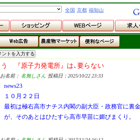
全国
京都
福知山
もう 『原子力発電所』は､要らない
お名前：
名無しさん
投稿日：2025/10/22 23:33
news23
１０月２２日
最初は極右高市ナチス内閣の副大臣・政務官に裏
が、そのあとはひたすら高市早苗に媚びまくり。
お名前：
名無しさん
投稿日：2017/11/24 16:12