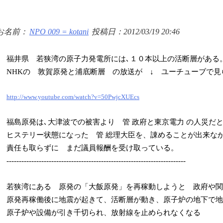
お名前：
NPO 009 = kotani
投稿日：2012/03/19 20:46
福井県 若狭湾の原子力発電所には､１０本以上の活断層がある
NHKの 敦賀原発と浦底断層 の放送が ↓ ユーチューブで見
http://www.youtube.com/watch?v=50PwjcXUEcs
福島原発は､大津波での被害より 管 政府と東京電力 の人災だ
ヒステリー状態になった 管 総理大臣を、諌めることが出来な
責任も取らずに まだ議員報酬を受け取っている。
------------------------------------------------------------------------
若狭湾にある 原発の「大飯原発」を再稼動しようと 政府や関
原発再稼働後に地震が起きて、活断層が動き、原子炉の地下で地
原子炉や設備が引き千切られ、放射線を止められなくなる