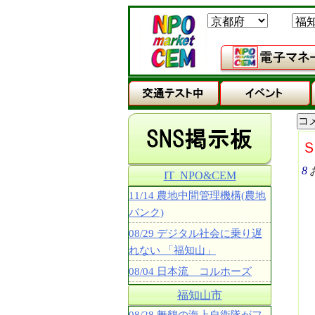
8
IT_NPO&CEM
11/14 農地中間管理機構(農地
バンク)
08/29 デジタル社会に乗り遅
れない 「福知山」
08/04 日本流 コルホーズ
福知山市