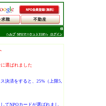
様
ヘルプ
NPOマーケットTOPへ
ログイン
へ
者に選ばれました
。
決済をすると、25%（上限5,
してNPOカードが選ばれまし