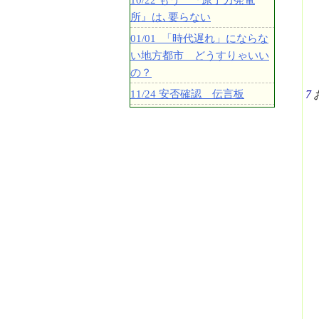
10/22 もう 『原子力発電
所』は､要らない
01/01 「時代遅れ」にならな
い地方都市 どうすりゃいい
の？
11/24 安否確認 伝言板
7