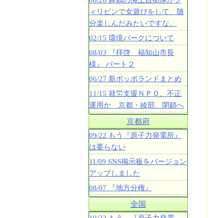
08/28 舞鶴の海上自衛隊がフ
ィリピンで女遊びをして、随
分楽しんだみたいですな。
02/15 環境パークについて
08/03 『拝啓 福知山市長
様』 パート２
06/27 新ポッポランドまとめ
11/15 就労支援ＮＰＯ、不正
運用か 京都・綾部、閉鎖へ
京都府
09/22 もう『原子力発電所』
は要らない
11/09 SNS掲示板をバージョン
アップしました
08/07 『地方分権』
全国