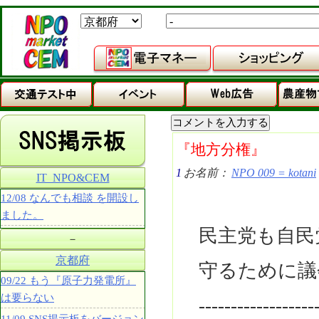
『地方分権』
1
お名前：
NPO 009 = kotani
IT_NPO&CEM
12/08 なんでも相談 を開設し
ました。
民主党も自民
－
京都府
守るために議
09/22 もう『原子力発電所』
は要らない
------------------