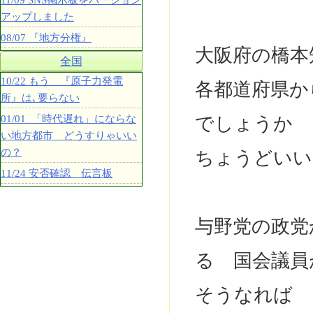
11/09 SNS掲示板をバージョン
アップしました
08/07 『地方分権』
大阪府の橋
全国
10/22 もう 『原子力発電
各都道府県か
所』は､要らない
01/01 「時代遅れ」にならな
でしょうか
い地方都市 どうすりゃいい
の？
ちょうどいい
11/24 安否確認 伝言板
与野党の政党
る 国会議員
そうなれば 