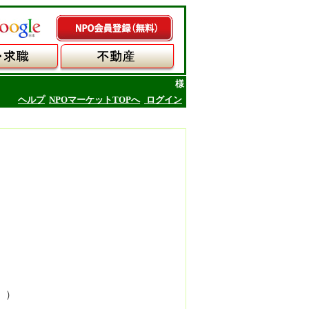
様
ヘルプ
NPOマーケットTOPへ
ログイン
。）