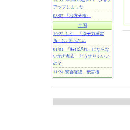
11/09 SNS掲示板をバージョン
アップしました
08/07 『地方分権』
全国
10/22 もう 『原子力発電
所』は､要らない
01/01 「時代遅れ」にならな
い地方都市 どうすりゃいい
の？
11/24 安否確認 伝言板