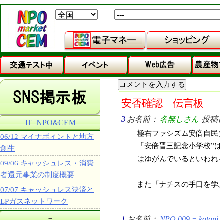
安否確認 伝言板
3
お名前：
名無しさん
投稿日：
IT_NPO&CEM
極右ファシズム安倍自民
06/12 マイナポイントと地方
「安倍晋三記念小学校”
創生
はゆがんでいるといわれ
09/06 キャッシュレス・消費
者還元事業の制度概要
また「ナチスの手口を学
07/07 キャッシュレス決済と
LPガスネットワーク
－
1
お名前：
NPO 009 = kotani