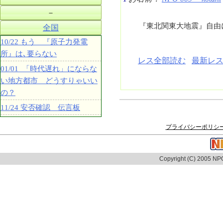
－
『東北関東大地震』自由
全国
10/22 もう 『原子力発電
所』は､要らない
レス全部読む
最新レス
01/01 「時代遅れ」にならな
い地方都市 どうすりゃいい
の？
11/24 安否確認 伝言板
プライバシーポリシ
Copyright (C) 2005 NPO