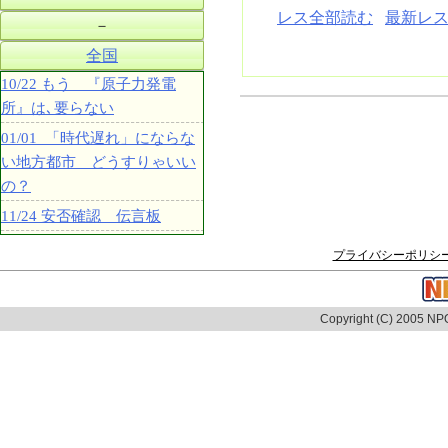
レス全部読む
最新レス
－
全国
10/22 もう 『原子力発電
所』は､要らない
01/01 「時代遅れ」にならな
い地方都市 どうすりゃいい
の？
11/24 安否確認 伝言板
プライバシーポリシ
Copyright (C) 2005 NPO