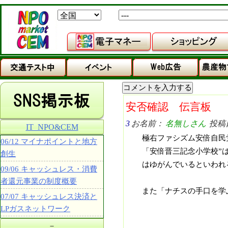
安否確認 伝言板
3
お名前：
名無しさん
投稿日：
IT_NPO&CEM
極右ファシズム安倍自民
06/12 マイナポイントと地方
「安倍晋三記念小学校”
創生
はゆがんでいるといわれ
09/06 キャッシュレス・消費
者還元事業の制度概要
また「ナチスの手口を学
07/07 キャッシュレス決済と
LPガスネットワーク
－