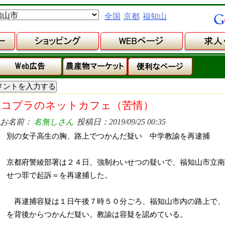
全国
京都
福知山
二コプラのネットカフェ（苦情）
お名前：
名無しさん
投稿日：2019/09/25 00:35
別の女子高生の胸、路上でつかんだ疑い 中学教諭を再逮捕
京都府警綾部署は２４日、強制わいせつの疑いで、福知山市立南
せつ罪で起訴＝を再逮捕した。
再逮捕容疑は１日午後７時５０分ごろ、福知山市内の路上で、
を背後からつかんだ疑い。教諭は容疑を認めている。