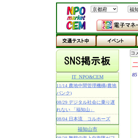
85
IT_NPO&CEM
11/14 農地中間管理機構(農地
バンク)
08/29 デジタル社会に乗り遅
れない 「福知山」
08/04 日本流 コルホーズ
福知山市