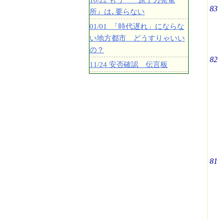
10/22 もう 『原子力発電
83
所』は､要らない
01/01 「時代遅れ」にならな
い地方都市 どうすりゃいい
の？
82
11/24 安否確認 伝言板
81