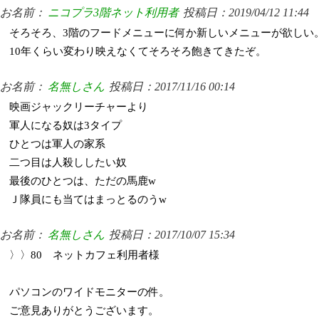
お名前：
ニコプラ3階ネット利用者
投稿日：2019/04/12 11:44
そろそろ、3階のフードメニューに何か新しいメニューが欲しい
10年くらい変わり映えなくてそろそろ飽きてきたぞ。
お名前：
名無しさん
投稿日：2017/11/16 00:14
映画ジャックリーチャーより
軍人になる奴は3タイプ
ひとつは軍人の家系
二つ目は人殺ししたい奴
最後のひとつは、ただの馬鹿w
Ｊ隊員にも当てはまっとるのうw
お名前：
名無しさん
投稿日：2017/10/07 15:34
〉〉80 ネットカフェ利用者様
パソコンのワイドモニターの件。
ご意見ありがとうございます。