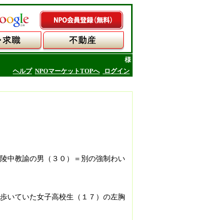
様
ヘルプ
NPOマーケットTOPへ
ログイン
陵中教諭の男（３０）＝別の強制わい
歩いていた女子高校生（１７）の左胸