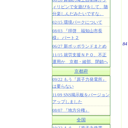
08/28 舞鶴の海上自衛隊がフ
ィリピンで女遊びをして、随
分楽しんだみたいですな。
02/15 環境パークについて
08/03 『拝啓 福知山市長
様』 パート２
84
06/27 新ポッポランドまとめ
11/15 就労支援ＮＰＯ、不正
運用か 京都・綾部、閉鎖へ
京都府
09/22 もう『原子力発電所』
は要らない
11/09 SNS掲示板をバージョン
アップしました
08/07 『地方分権』
全国