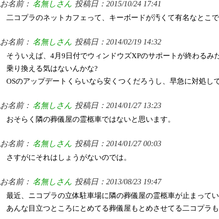
お名前：
名無しさん
投稿日：2015/10/24 17:41
二コプラのネットカフェって、キーボードが汚くて有名なとこで
お名前：
名無しさん
投稿日：2014/02/19 14:32
そういえば、4月9日付でウィンドウズXPのサポートが終わるみ
乗り換える気はないんかな?
OSのアップデートくらいなら安くつくだろうし、早急に対処し
お名前：
名無しさん
投稿日：2014/01/27 13:23
おそらく隣の葬儀屋の霊柩車ではないと思います。
お名前：
名無しさん
投稿日：2014/01/27 00:03
さすがにそれはしょうがないのでは。
お名前：
名無しさん
投稿日：2013/08/23 19:47
最近、ニコプラの立体駐車場に隣の葬儀屋の霊柩車が止まってい
あんな目立つところにとめてる葬儀屋もとめさせてる二コプラも