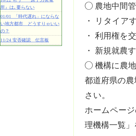
10/22 もう 『原子力発電
◯ 農地中間
所』は､要らない
01/01 「時代遅れ」にならな
・ リタイア
い地方都市 どうすりゃいい
の？
・ 利用権を
11/24 安否確認 伝言板
・ 新規就農
◯ 機構に農
都道府県の農
さい。
ホームページ
理機構一覧」