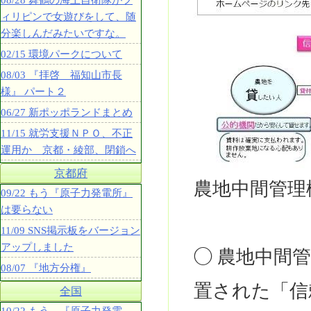
08/28 舞鶴の海上自衛隊がフ
ィリピンで女遊びをして、随
分楽しんだみたいですな。
02/15 環境パークについて
08/03 『拝啓 福知山市長
様』 パート２
06/27 新ポッポランドまとめ
11/15 就労支援ＮＰＯ、不正
運用か 京都・綾部、閉鎖へ
京都府
農地中間管理
09/22 もう『原子力発電所』
は要らない
11/09 SNS掲示板をバージョン
アップしました
◯ 農地中間
08/07 『地方分権』
置された「信
全国