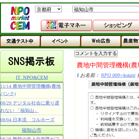
農地中間管理機構(農
1
お名前：
NPO 009=kotani
IT_NPO&CEM
11/14 農地中間管理機構(農地
バンク)
08/29 デジタル社会に乗り遅
れない 「福知山」
08/04 日本流 コルホーズ
福知山市