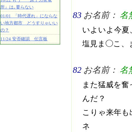
10/22 もう 『原子力発電
所』は､要らない
83
お名前：
名
01/01 「時代遅れ」にならな
い地方都市 どうすりゃいい
いよいよ今夏
の？
11/24 安否確認 伝言板
塩見ま◯こ、
82
お名前：
名
また猛威を奮
んだ？
こりゃ来年も
ネ