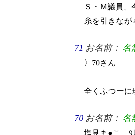
Ｓ・Ｍ議員、
糸を引きなが
71
お名前：
名
〉70さん
全くふつーに
70
お名前：
名
塩見ま●こ、