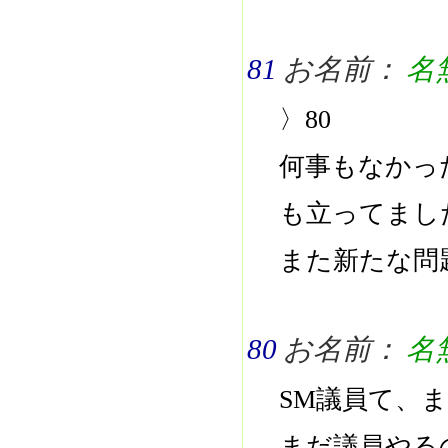
81
お名前：
名
〉80
何事もなかっ
も立ってまし
また新たな問
80
お名前：
名
SM議員て、
まだ議員やる