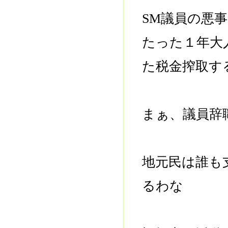
SM議員の悪
たった１年大
た税金搾取す
まぁ、議員辞
地元民は誰も
るわな