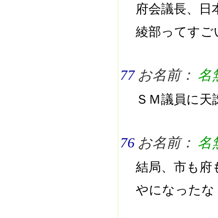
府会議長、日
綾部ってすご
77
お名前：
名
ＳＭ議員に天
76
お名前：
名
結局、市も府
やになったな