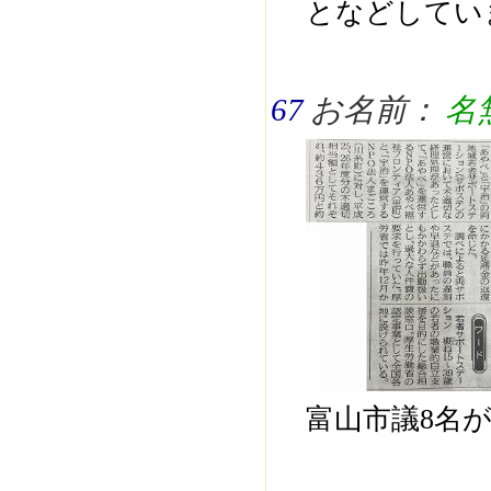
となどしてい
67
お名前：
名
富山市議8名が