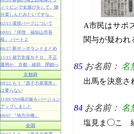
08/28 舞鶴の海上自衛隊がフ
ィリピンで女遊びをして、随
分楽しんだみたいですな。
02/15 環境パークについて
A市民はサポ
08/03 『拝啓 福知山市長
関与が疑われ
様』 パート２
06/27 新ポッポランドまとめ
11/15 就労支援ＮＰＯ、不正
85
お名前：
名
運用か 京都・綾部、閉鎖へ
京都府
出馬を決意さ
09/22 もう『原子力発電所』
は要らない
11/09 SNS掲示板をバージョン
84
お名前：
名
アップしました
08/07 『地方分権』
塩見ま◯こ 
全国