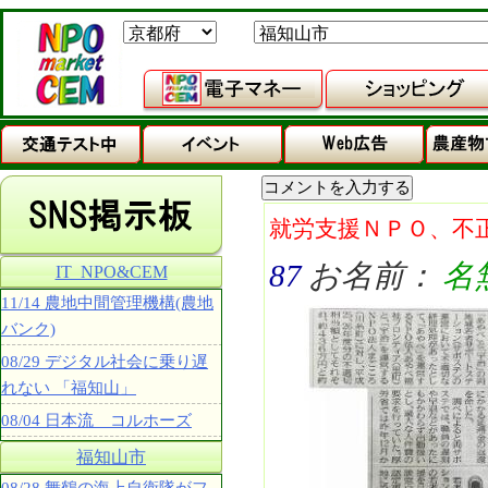
就労支援ＮＰＯ、不
87
お名前：
名
IT_NPO&CEM
11/14 農地中間管理機構(農地
バンク)
08/29 デジタル社会に乗り遅
れない 「福知山」
08/04 日本流 コルホーズ
福知山市