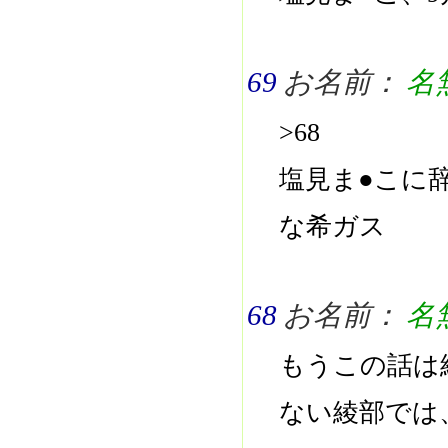
69
お名前：
名
>68
塩見ま●こに
な希ガス
68
お名前：
名
もうこの話は
ない綾部では