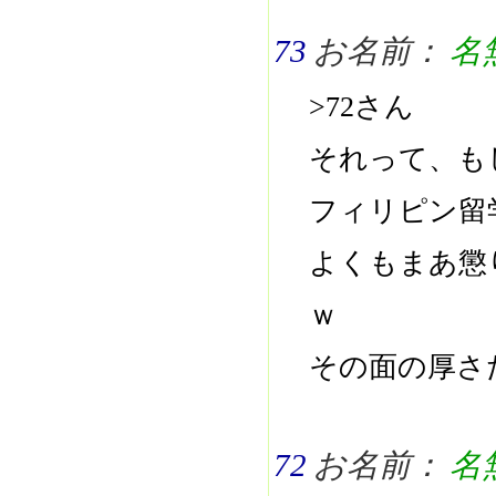
73
お名前：
名
>72さん
それって、も
フィリピン留
よくもまあ懲
ｗ
その面の厚さ
72
お名前：
名