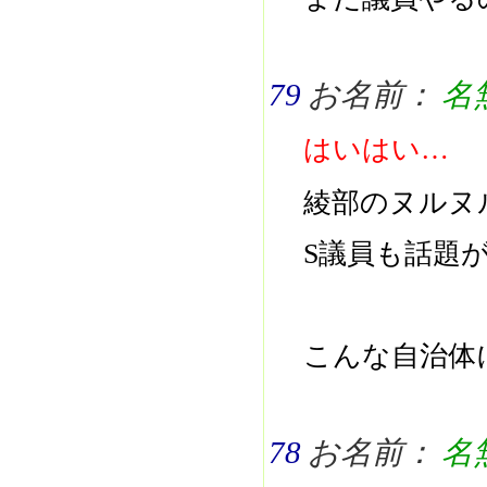
79
お名前：
名
はいはい…
綾部のヌルヌ
S議員も話題
こんな自治体
78
お名前：
名