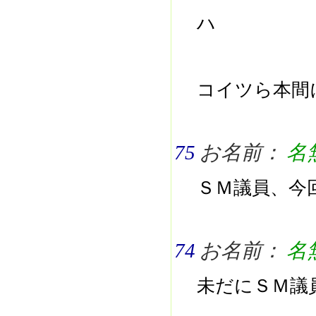
ハ
コイツら本間
75
お名前：
名
ＳＭ議員、今
74
お名前：
名
未だにＳＭ議